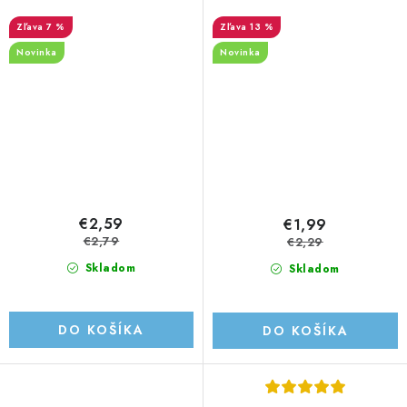
náhradná náplň 1000 ml
7 %
13 %
Novinka
Novinka
€2,59
€1,99
€2,79
€2,29
Skladom
Skladom
DO KOŠÍKA
DO KOŠÍKA