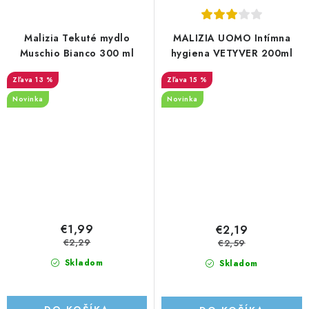
Malizia Tekuté mydlo
MALIZIA UOMO Intímna
Muschio Bianco 300 ml
hygiena VETYVER 200ml
13 %
15 %
Novinka
Novinka
€1,99
€2,19
€2,29
€2,59
Skladom
Skladom