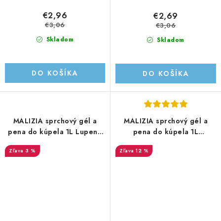
€2,96
€2,69
€3,06
€3,06
Skladom
Skladom
DO KOŠÍKA
DO KOŠÍKA
MALIZIA sprchový gél a
MALIZIA sprchový gél a
pena do kúpela 1L Lupene
pena do kúpela 1L
Kosatca
Mastencový oblak
3 %
12 %