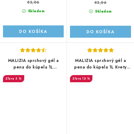
€3,06
€3,06
Skladom
Skladom
DO KOŠÍKA
DO KOŠÍKA
MALIZIA sprchový gél a
MALIZIA sprchový gél a
pena do kúpela 1L
pena do kúpela 1L Kvety
Kokosové mlieko
Goji bobule
3 %
12 %