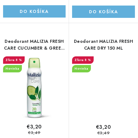
UPRATOVACIE SLUŽBY
DO KOŠÍKA
DO KOŠÍKA
ZAREGISTRUJTE SA
OBCHODNÉ PODMIENKY
Deodorant MALIZIA FRESH
Deodorant MALIZIA FRESH
CARE CUCUMBER & GREEN
CARE DRY 150 ML
ZNAČKY
TEA 150 ML
8 %
8 %
Novinka
Novinka
Obchodné podmienky
Podmienky ochrany osobných údajov
€3,20
€3,20
€3,49
€3,49