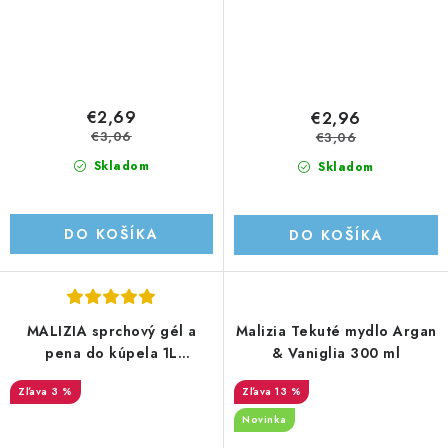
€2,69
€2,96
€3,06
€3,06
Skladom
Skladom
DO KOŠÍKA
DO KOŠÍKA
MALIZIA sprchový gél a
Malizia Tekuté mydlo Argan
pena do kúpela 1L
& Vaniglia 300 ml
Orchidea a Ambra
3 %
13 %
Novinka