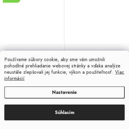
€3,79
€4,39
Používame súbory cookie, aby sme vám umožnili
pohodlné prehliadanie webovej stránky a vďaka analýze
Skladom
neustále zlepšovali jej funkcie, výkon a použiteľnosť.
Viac
informácií
DO KOŠÍKA
Nastavenie
Súhlasím
O
v