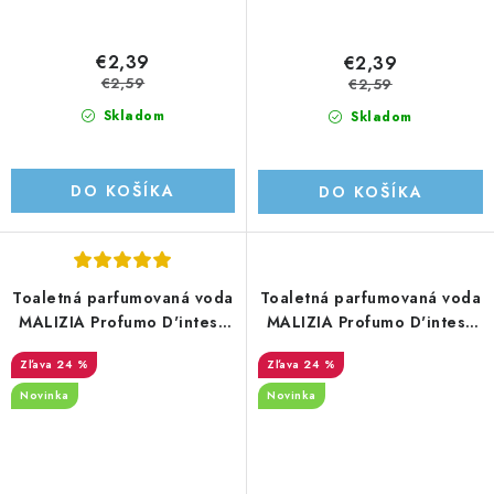
€2,39
€2,39
€2,59
€2,59
Skladom
Skladom
DO KOŠÍKA
DO KOŠÍKA
Toaletná parfumovaná voda
Toaletná parfumovaná voda
MALIZIA Profumo D'intesa
MALIZIA Profumo D'intesa
IMPERIAL OUD 100ML
LUXURY AMBER 100ML
24 %
24 %
Novinka
Novinka