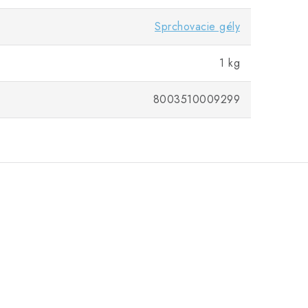
Sprchovacie gély
1 kg
8003510009299