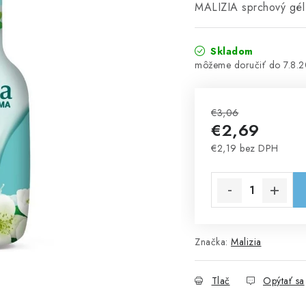
MALIZIA sprchový gél
Skladom
7.8.
€3,06
€2,69
€2,19 bez DPH
Jednotková cena:
Značka:
Malizia
Tlač
Opýtať sa