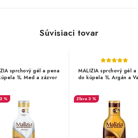
Súvisiaci tovar
ZIA sprchový gél a pena
MALIZIA sprchový gél a
kúpela 1L Med a zázvor
do kúpela 1L Argán a Va
12 %
3 %