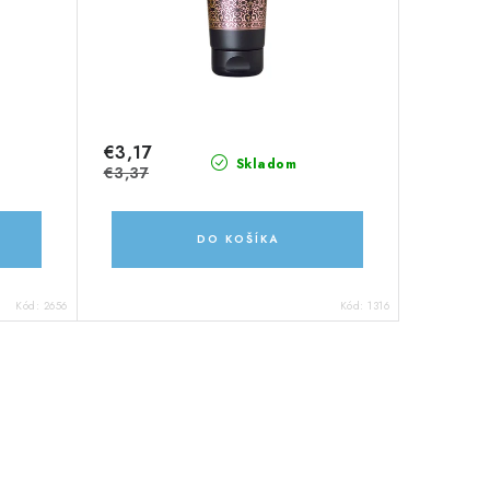
€3,17
Skladom
€3,37
DO KOŠÍKA
Kód:
2656
Kód:
1316