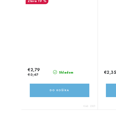
19 %
€2,79
€2,3
Skladom
€3,47
DO KOŠÍKA
Kód:
2301