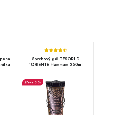
 pena
Sprchový gél TESORI D
nilka
´ORIENTE Hammam 250ml
5 %