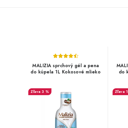
MALIZIA sprchový gél a pena
MALI
do kúpela 1L Kokosové mlieko
do 
3 %