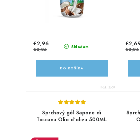
€2,96
€2,6
Skladom
€3,06
€3,06
DO KOŠÍKA
Kód:
2659
Sprchový gél Sapone di
Sprc
Toscana Olio d´oliva 500ML
O