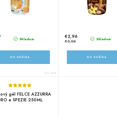
9
€2,96
Skladom
Skladom
€3,06
DO KOŠÍKA
DO KOŠÍKA
Kód:
2668
hový gél FELCE AZZURRA
RO e SPEZIE 250ML