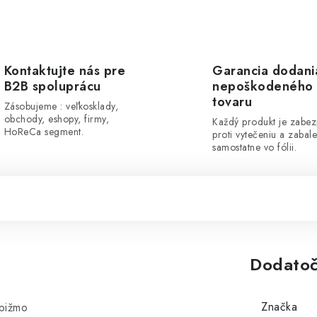
Kontaktujte nás pre
Garancia dodani
B2B spoluprácu
nepoškodeného
tovaru
Zásobujeme : veľkosklady,
obchody, eshopy, firmy,
Každý produkt je zabe
HoReCa segment.
proti vytečeniu a zabal
samostatne vo fólii.
Dodatoč
Značka
 pižmo