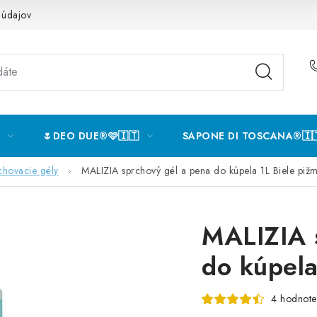
 údajov
🌷DEO DUE®️🩷🇮🇹
SAPONE DI TOSCANA®️🇮
chovacie gély
MALIZIA sprchový gél a pena do kúpela 1L Biele piž
MALIZIA 
do kúpela
4 hodnote