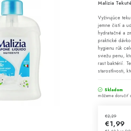
Malizia Tekut
Vyživujúce teku
jemne čistí a u
hydratačné a zm
praktické dávk
hygienu rúk cel
sviežu penu, kt
rast baktérií. 
starostlivosti, 
Skladom
€2,29
€1,99