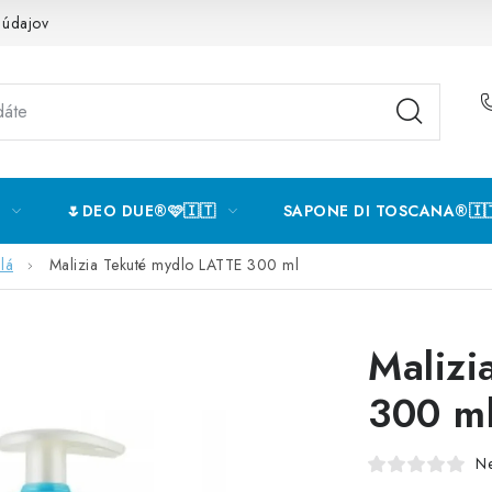
 údajov
🌷DEO DUE®️🩷🇮🇹
SAPONE DI TOSCANA®️🇮
lá
Malizia Tekuté mydlo LATTE 300 ml
Malizi
300 m
N