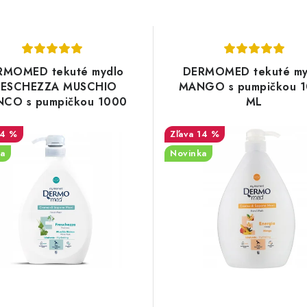
RMOMED tekuté mydlo
DERMOMED tekuté my
RESCHEZZA MUSCHIO
MANGO s pumpičkou 
NCO s pumpičkou 1000
ML
ML
14 %
14 %
a
Novinka