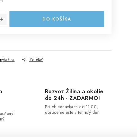
PH
cena:
DO KOŠÍKA
pýtať sa
Zdieľať
a
Rozvoz Žilina a okolie
do 24h - ZADARMO!
Pri objednávkach do 11.00,
doručenie ešte v ten istý deň.
zpečený
ený