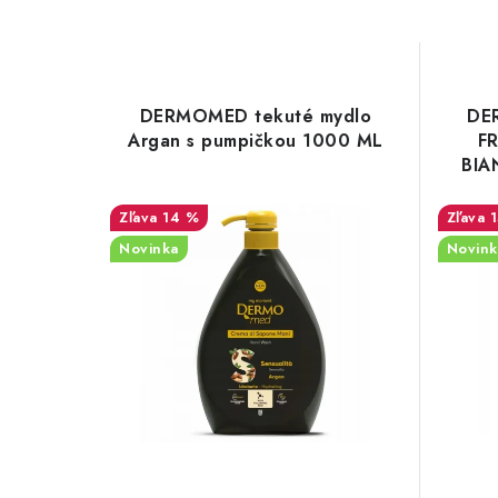
DERMOMED tekuté mydlo
DE
Argan s pumpičkou 1000 ML
F
BIA
14 %
Novinka
Novink