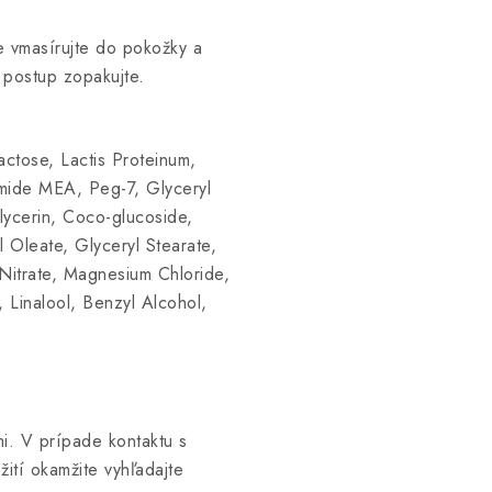
e vmasírujte do pokožky a
 postup zopakujte.
ctose, Lactis Proteinum,
mide MEA, Peg-7, Glyceryl
lycerin, Coco-glucoside,
 Oleate, Glyceryl Stearate,
Nitrate, Magnesium Chloride,
, Linalool, Benzyl Alcohol,
.
i. V prípade kontaktu s
ití okamžite vyhľadajte