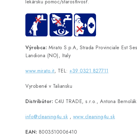
lekársku pomoc/starostlivosť.
Výrobca:
Mirato S.p.A, Strada Provinciale Est S
Landiona (NO), Italy
www.mirato.it
, TEL:
+39 0321 827711
Vyrobené v Taliansku
Distribútor:
C4U TRADE, s.r.o., Antona Bernoláka
info@cleaning4u.sk
,
www.cleaning4u.sk
EAN:
8003510006410