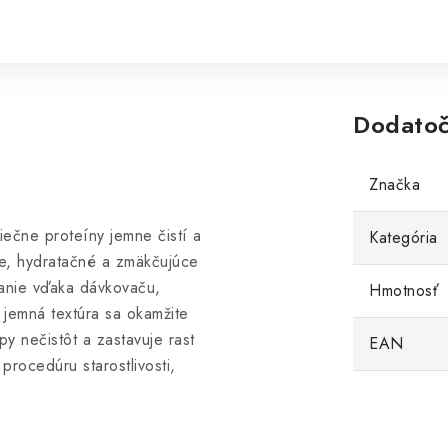
Dodatoč
Značka
iečne proteíny jemne čistí a
Kategória
ce, hydratačné a zmäkčujúce
vanie vďaka dávkovaču,
Hmotnosť
 jemná textúra sa okamžite
y nečistôt a zastavuje rast
EAN
procedúru starostlivosti,