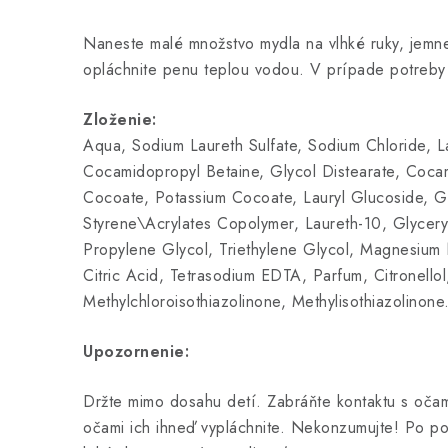
Naneste malé množstvo mydla na vlhké ruky, jemn
opláchnite penu teplou vodou. V prípade potreby
Zloženie:
Aqua, Sodium Laureth Sulfate, Sodium Chloride, La
Cocamidopropyl Betaine, Glycol Distearate, Coca
Cocoate, Potassium Cocoate, Lauryl Glucoside, G
Styrene\Acrylates Copolymer, Laureth-10, Glyceryl
Propylene Glycol, Triethylene Glycol, Magnesium 
Citric Acid, Tetrasodium EDTA, Parfum, Citronellol
Methylchloroisothiazolinone, Methylisothiazolinone
Upozornenie:
Držte mimo dosahu detí. Zabráňte kontaktu s očam
očami ich ihneď vypláchnite. Nekonzumujte! Po pož