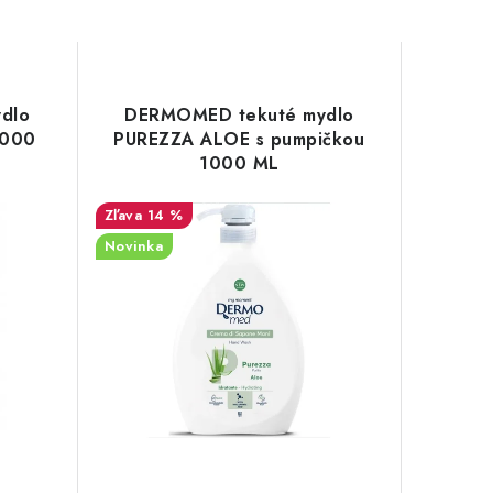
dlo
DERMOMED tekuté mydlo
1000
PUREZZA ALOE s pumpičkou
1000 ML
14 %
Novinka