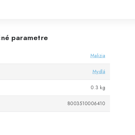
né parametre
Malizia
Mydlá
0.3 kg
8003510006410