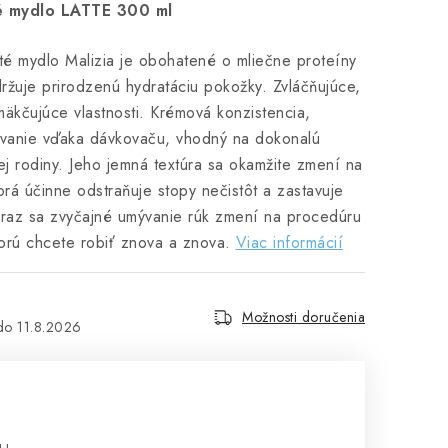
é mydlo LATTE 300 ml
té mydlo Malizia je obohatené o mliečne proteíny
držuje prirodzenú hydratáciu pokožky. Zvláčňujúce,
äkčujúce vlastnosti. Krémová konzistencia,
ovanie vďaka dávkovaču, vhodný na dokonalú
ej rodiny. Jeho jemná textúra sa okamžite zmení na
orá účinne odstraňuje stopy nečistôt a zastavuje
Teraz sa zvyčajné umývanie rúk zmení na procedúru
ktorú chcete robiť znova a znova.
Viac informácií
Možnosti doručenia
11.8.2026