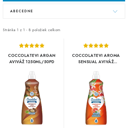
V
R
UPRATOVACIE SLUŽBY
ABECEDNE
ý
a
ZAREGISTRUJTE SA
p
d
i
e
Stránka
1
z
1
-
8
položiek celkom
OBCHODNÉ PODMIENKY
s
n
p
i
ZNAČKY
r
e
COCCOLATEVI ARGAN
COCCOLATEVI AROMA
o
p
AVIVÁŽ 1250ML/50PD
SENSUAL AVIVÁŽ
Obchodné podmienky
Podmienky ochrany osobných údajov
1250ML/50PD
d
r
u
o
k
d
t
u
o
k
v
t
o
v