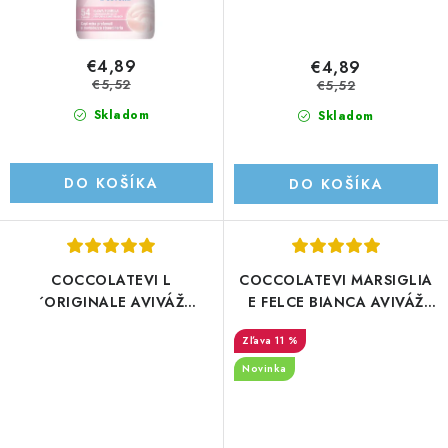
€4,89
€4,89
€5,52
€5,52
Skladom
Skladom
DO KOŠÍKA
DO KOŠÍKA
COCCOLATEVI L
COCCOLATEVI MARSIGLIA
´ORIGINALE AVIVÁŽ
E FELCE BIANCA AVIVÁŽ
1250ML/50PD
1250ML/54PD
11 %
Novinka