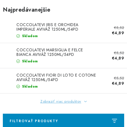
ČISTENIE DOMÁCNOSTI
Najpredávanejšie
PAPIEROVÁ HYGIENA A UTIERKY
COCCOLATEVI IRIS E ORCHIDEA
€5,52
IMPERIALE AVIVÁŽ 1250ML/54PD
KOZMETIKA-OSOBNÁ STAROSTLIVOSŤ
€4,89
Skladom
ANTIBAKTERIÁLNE A DEZINFEKČNÉ PRODUKTY
COCCOLATEVI MARSIGLIA E FELCE
€5,52
BIANCA AVIVÁŽ 1250ML/54PD
€4,89
DARČEKOVÉ SADY♥️
Skladom
LED SVIEČKY
COCCOLATEVI FIORI DI LOTO E COTONE
€5,52
AVIVÁŽ 1250ML/54PD
€4,89
Skladom
DISTRIBÚCIA - B2B SPOLUPRÁCA
Zobraziť viac produktov
KONTAKTY
CENY A SPÔSOBY DOPRAVY
FILTROVAŤ PRODUKTY