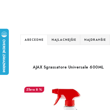
R
ABECEDNE
NAJLACNEJŠIE
NAJDRAHŠIE
a
V
d
ý
e
AJAX Sgrassatore Universale 600ML
p
n
i
i
s
8 %
e
p
p