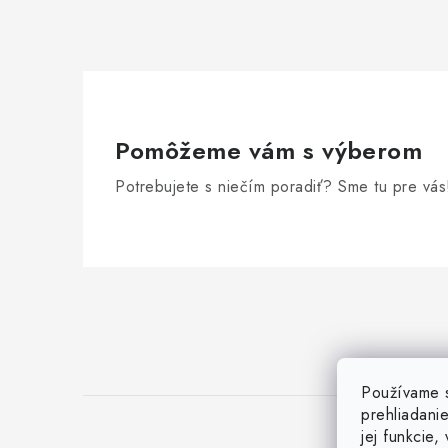
k
y
v
ý
p
Pomôžeme vám s výberom
i
Potrebujete s niečím poradiť? Sme tu pre vás
s
u
Z
á
p
ä
Používame s
prehliadani
t
jej funkcie,