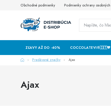
Prejsť
Obchodné podmienky
Podmienky ochrany osobných
na
obsah
ZĽAVY AŽ DO -40%
COCCOLATEVI®️🇮🇹💙
Domov
Predávané značky
Ajax
Ajax