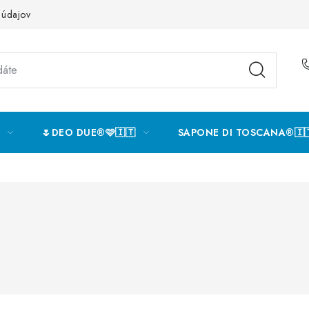
 údajov
🌷DEO DUE®️🩷🇮🇹
SAPONE DI TOSCANA®️🇮