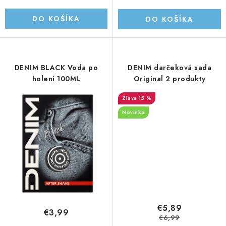
UPRATOVACIE SLUŽBY
DO KOŠÍKA
DO KOŠÍKA
ZAREGISTRUJTE SA
OBCHODNÉ PODMIENKY
DENIM BLACK Voda po
DENIM darčeková sada
holení 100ML
Original 2 produkty
ZNAČKY
15 %
Novinka
Obchodné podmienky
Podmienky ochrany osobných údajov
€5,89
€3,99
€6,99