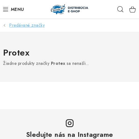
Prejsť
Hľad
na
obsah
Predávané značky
ZĽAVY AŽ DO -40%
COCCOLATEVI®️🇮🇹💙
Protex
🌷DEO DUE®️🩷🇮🇹
Žiadne produkty značky
Protex
sa nenašli...
SAPONE DI TOSCANA®️🇮🇹🌸
🧺PRANIE💖
🆕®️ NAŠE NOVINKY
VOŇAVÝ DOMOV
Sledujte nás na Instagrame