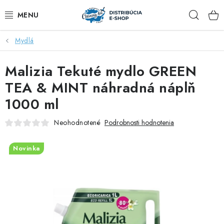
Prejsť
Hľad
na
obsah
Mydlá
ZĽAVY AŽ DO -40%
Malizia Tekuté mydlo GREEN
COCCOLATEVI®️🇮🇹💙
TEA & MINT náhradná náplň
🌷DEO DUE®️🩷🇮🇹
1000 ml
SAPONE DI TOSCANA®️🇮🇹🌸
Neohodnotené
Podrobnosti hodnotenia
🧺PRANIE💖
Novinka
🆕®️ NAŠE NOVINKY
VOŇAVÝ DOMOV