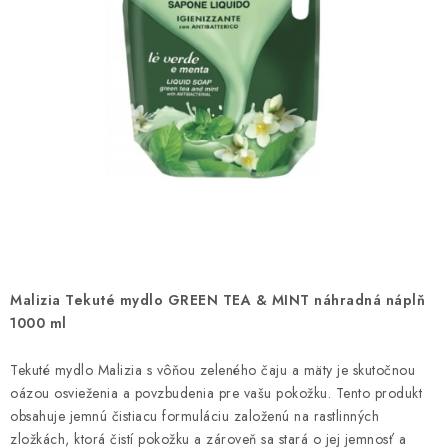
ČISTENIE DOMÁCNOSTI
PAPIEROVÁ HYGIENA A UTIERKY
KOZMETIKA-OSOBNÁ STAROSTLIVOSŤ
ANTIBAKTERIÁLNE A DEZINFEKČNÉ PRODUKTY
DARČEKOVÉ SADY♥️
LED SVIEČKY
Malizia Tekuté mydlo GREEN TEA & MINT náhradná náplň
DISTRIBÚCIA - B2B SPOLUPRÁCA
1000 ml
KONTAKTY
Tekuté mydlo Malizia s vôňou zeleného čaju a mäty je skutočnou
oázou osvieženia a povzbudenia pre vašu pokožku. Tento produkt
obsahuje jemnú čistiacu formuláciu založenú na rastlinných
CENY A SPÔSOBY DOPRAVY
zložkách, ktorá čistí pokožku a zároveň sa stará o jej jemnosť a