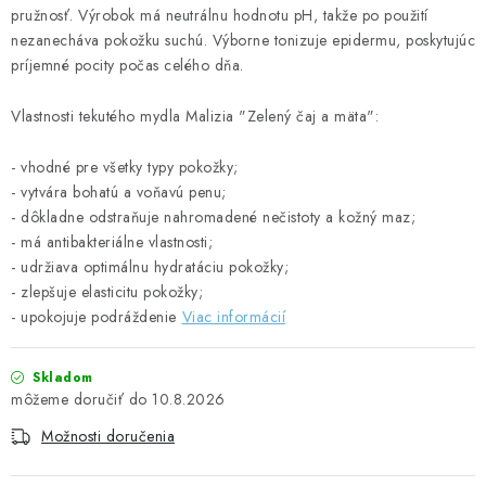
pružnosť. Výrobok má neutrálnu hodnotu pH, takže po použití
UPRATOVACIE SLUŽBY
nezanecháva pokožku suchú. Výborne tonizuje epidermu, poskytujúc
príjemné pocity počas celého dňa.
ZAREGISTRUJTE SA
Vlastnosti tekutého mydla Malizia "Zelený čaj a mäta":
OBCHODNÉ PODMIENKY
- vhodné pre všetky typy pokožky;
- vytvára bohatú a voňavú penu;
ZNAČKY
- dôkladne odstraňuje nahromadené nečistoty a kožný maz;
- má antibakteriálne vlastnosti;
Obchodné podmienky
Podmienky ochrany osobných údajov
- udržiava optimálnu hydratáciu pokožky;
- zlepšuje elasticitu pokožky;
- upokojuje podráždenie
Viac informácií
Skladom
10.8.2026
Možnosti doručenia