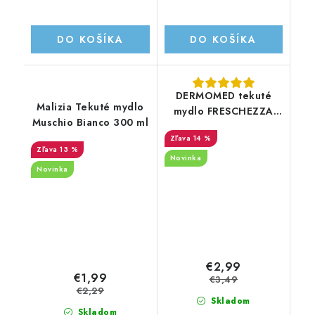
DO KOŠÍKA
DO KOŠÍKA
DERMOMED tekuté
Malizia Tekuté mydlo
mydlo FRESCHEZZA
Muschio Bianco 300 ml
MUSCHIO BIANCO s
14 %
pumpičkou 1000 ML
13 %
Novinka
Novinka
€2,99
€1,99
€3,49
€2,29
Skladom
Skladom