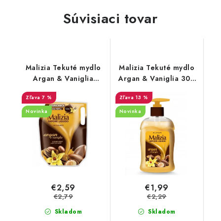
Súvisiaci tovar
Malizia Tekuté mydlo
Malizia Tekuté mydlo
Argan & Vaniglia
Argan & Vaniglia 300
náhradná náplň 1000
ml
7 %
13 %
ml
Novinka
Novinka
€2,59
€1,99
€2,79
€2,29
Skladom
Skladom