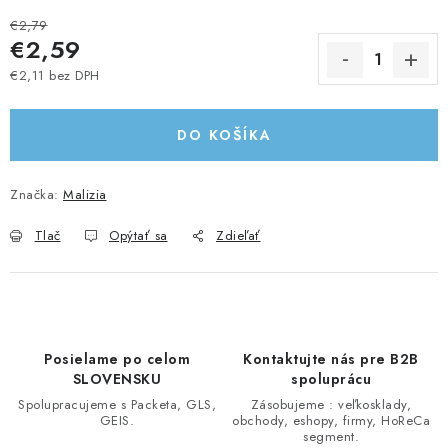
€2,79
€2,59
€2,11 bez DPH
Jednotková cena:
DO KOŠÍKA
Značka:
Malizia
Tlač
Opýtať sa
Zdieľať
Posielame po celom
Kontaktujte nás pre B2B
SLOVENSKU
spoluprácu
Spolupracujeme s Packeta, GLS,
Zásobujeme : veľkosklady,
GEIS.
obchody, eshopy, firmy, HoReCa
segment.