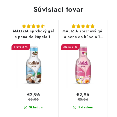
Súvisiaci tovar
MALIZIA sprchový gél
MALIZIA sprchový gél
a pena do kúpela 1L
a pena do kúpela 1L
Kokosové mlieko
Monoi a Lotosový kvet
3 %
3 %
€2,96
€2,96
€3,06
€3,06
Skladom
Skladom