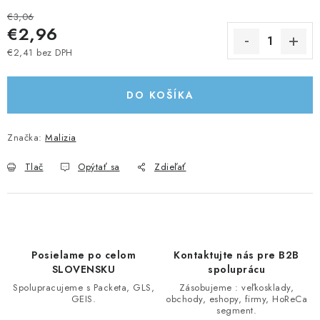
UPRATOVACIE SLUŽBY
€3,06
€2,96
ZAREGISTRUJTE SA
€2,41 bez DPH
Jednotková cena:
OBCHODNÉ PODMIENKY
DO KOŠÍKA
ZNAČKY
Značka:
Malizia
Obchodné podmienky
Tlač
Opýtať sa
Podmienky ochrany osobných údajov
Zdieľať
Posielame po celom
Kontaktujte nás pre B2B
SLOVENSKU
spoluprácu
Spolupracujeme s Packeta, GLS,
Zásobujeme : veľkosklady,
GEIS.
obchody, eshopy, firmy, HoReCa
segment.