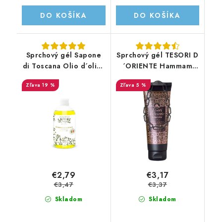
DO KOŠÍKA
DO KOŠÍKA
Sprchový gél Sapone
Sprchový gél TESORI D
di Toscana Olio d´oliva
´ORIENTE Hammam
500ML
250ml
19 %
5 %
€2,79
€3,17
€3,47
€3,37
Skladom
Skladom