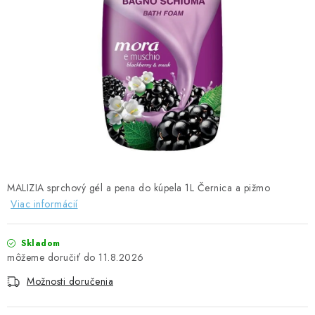
ČISTENIE DOMÁCNOSTI
PAPIEROVÁ HYGIENA A UTIERKY
KOZMETIKA-OSOBNÁ STAROSTLIVOSŤ
ANTIBAKTERIÁLNE A DEZINFEKČNÉ PRODUKTY
DARČEKOVÉ SADY♥️
LED SVIEČKY
MALIZIA sprchový gél a pena do kúpela 1L Černica a pižmo
Viac informácií
DISTRIBÚCIA - B2B SPOLUPRÁCA
Skladom
KONTAKTY
11.8.2026
Možnosti doručenia
CENY A SPÔSOBY DOPRAVY