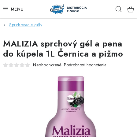
Prejsť
Hľad
na
obsah
Sprchovacie gély
ZĽAVY AŽ DO -40%
MALIZIA sprchový gél a pena
COCCOLATEVI®️🇮🇹💙
do kúpela 1L Černica a pižmo
🌷DEO DUE®️🩷🇮🇹
Neohodnotené
Podrobnosti hodnotenia
SAPONE DI TOSCANA®️🇮🇹🌸
🧺PRANIE💖
🆕®️ NAŠE NOVINKY
VOŇAVÝ DOMOV