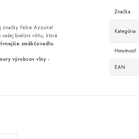
Značka
j značky Felce Azzurra!
Kategória
vašej bielizni vôňu, ktorá
ívnejšie zmäkčovadlo.
Hmotnosť
ory výrobcov vlny -
EAN