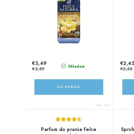
€3,49
€2,4
Skladom
€3,59
€2,55
DO KOŠÍKA
Kód:
3272
Parfum do prania Felce
Sprc