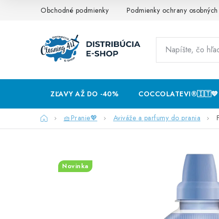
Prejsť
Obchodné podmienky
Podmienky ochrany osobných
na
obsah
ZĽAVY AŽ DO -40%
COCCOLATEVI®️🇮🇹💙
Domov
🧺Pranie💖
Aviváže a parfumy do prania
Novinka