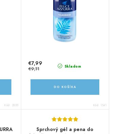
€7,99
Skladom
€9,11
DO KOŠÍKA
Kód:
2855
Kód:
1541
ZURRA
Sprchový gél a pena do