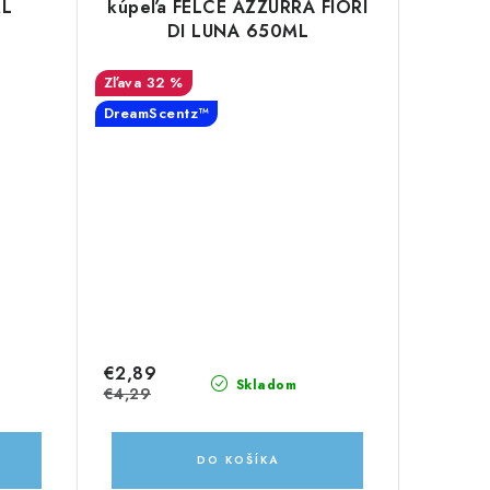
ML
kúpeľa FELCE AZZURRA FIORI
DI LUNA 650ML
32 %
DreamScentz™
€2,89
Skladom
€4,29
DO KOŠÍKA