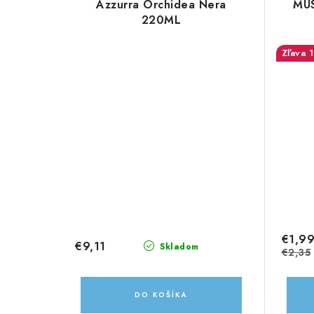
Azzurra Orchidea Nera
MU
220ML
€1,9
€9,11
Skladom
€2,35
DO KOŠÍKA