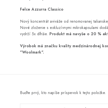
Felce Azzurra Classico
Nový koncentrát aviváže od renomovanej talianske
Nové zloženie s exkluzívnymi mikrokapsulami dodá 
vydrží 5x dlhšie.
Produkt má navyše o 20 % akt
Výrobok má značku kvality medzinárodnej kom
"Woolmark".
Buďte prvý, kto napíše príspevok k tejto položke.