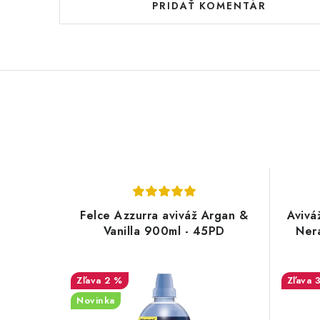
PRIDAŤ KOMENTÁR
Felce Azzurra aviváž Argan &
Avivá
Vanilla 900ml - 45PD
Ner
2 %
Novinka