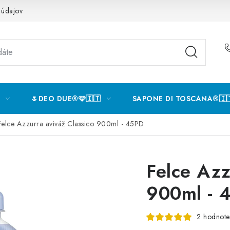
 údajov
🌷DEO DUE®️🩷🇮🇹
SAPONE DI TOSCANA®️🇮
Felce Azzurra aviváž Classico 900ml - 45PD
Felce Azz
900ml - 
2 hodnote