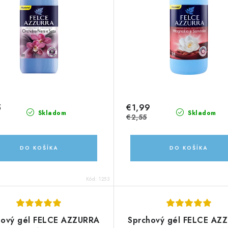
5
€1,99
Skladom
Skladom
€2,55
DO KOŠÍKA
DO KOŠÍKA
Kód:
1253
hový gél FELCE AZZURRA
Sprchový gél FELCE AZ