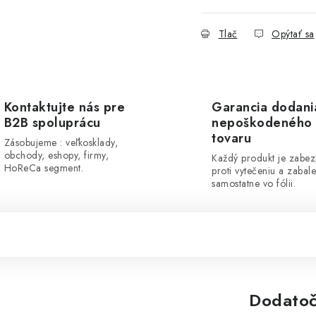
Tlač
Opýtať sa
Kontaktujte nás pre
Garancia dodani
B2B spoluprácu
nepoškodeného
tovaru
Zásobujeme : veľkosklady,
obchody, eshopy, firmy,
Každý produkt je zabe
HoReCa segment.
proti vytečeniu a zabal
samostatne vo fólii.
Dodatoč