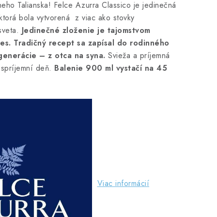
neho Talianska! Felce Azurra Classico je jedinečná
ktorá bola vytvorená z viac ako stovky
 sveta.
Jedinečné zloženie je tajomstvom
es. Tradičný recept sa zapísal do rodinného
 generácie – z otca na syna.
Svieža a príjemná
 spríjemní deň.
Balenie 900 ml vystačí na 45
Viac informácií