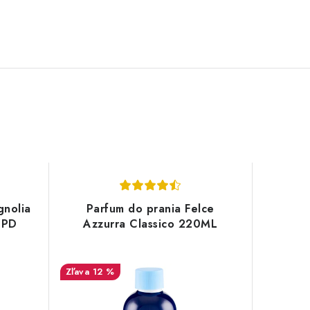
gnolia
Parfum do prania Felce
 PD
Azzurra Classico 220ML
12 %