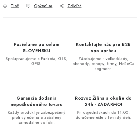
Tlač
Opýtať sa
Zdieľať
Posielame po celom
Kontaktujte nás pre B2B
SLOVENSKU
spoluprácu
Spolupracujeme s Packeta, GLS,
Zásobujeme : veľkosklady,
GEIS.
obchody, eshopy, firmy, HoReCa
segment.
Garancia dodania
Rozvoz Žilina a okolie do
nepoškodeného tovaru
24h - ZADARMO!
Každý produkt je zabezpečený
Pri objednávkach do 11.00,
proti vytečeniu a zabalený
doručenie ešte v ten istý deň.
samostatne vo fólii.