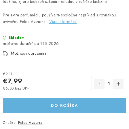
Ideálne, aj pre bielizeň sušenú následne v sušičke bielizne.
UPRATOVACIE SLUŽBY
Pre extra parfumáciu používajte spoločne napríklad s rovnakou
ZAREGISTRUJTE SA
avivážou Felce Azzurra.
Viac informácií
OBCHODNÉ PODMIENKY
Skladom
11.8.2026
ZNAČKY
Možnosti doručenia
Obchodné podmienky
Podmienky ochrany osobných údajov
€9,11
€7,99
€6,50 bez DPH
Jednotková cena:
DO KOŠÍKA
Značka:
Felce Azzurra