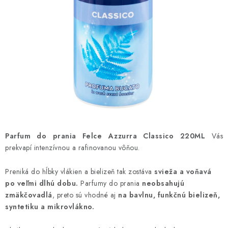
ČISTENIE DOMÁCNOSTI
PAPIEROVÁ HYGIENA A UTIERKY
KOZMETIKA-OSOBNÁ STAROSTLIVOSŤ
ANTIBAKTERIÁLNE A DEZINFEKČNÉ PRODUKTY
DARČEKOVÉ SADY♥️
LED SVIEČKY
Parfum do prania Felce Azzurra Classico 220ML
Vás
prekvapí intenzívnou a rafinovanou vôňou.
DISTRIBÚCIA - B2B SPOLUPRÁCA
Preniká do hĺbky vlákien a bielizeň tak zostáva
svieža a voňavá
po veľmi dlhú dobu.
Parfumy do prania
neobsahujú
KONTAKTY
zmäkčovadlá
, preto sú vhodné aj
na bavlnu, funkčnú bielizeň,
syntetiku a mikrovlákno.
CENY A SPÔSOBY DOPRAVY