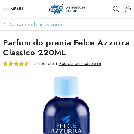
Prejsť
Hľad
na
obsah
Aviváže a parfumy do prania
ZĽAVY AŽ DO -40%
Parfum do prania Felce Azzurra
COCCOLATEVI®️🇮🇹💙
Classico 220ML
🌷DEO DUE®️🩷🇮🇹
13 hodnotení
Podrobnosti hodnotenia
SAPONE DI TOSCANA®️🇮🇹🌸
🧺PRANIE💖
🆕®️ NAŠE NOVINKY
VOŇAVÝ DOMOV