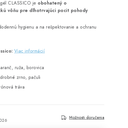
y gél CLASSICO je
obohatený o
ckú vôňu pre dlhotrvajúci pocit pohody
dodennú hygienu a na rešpektovanie a ochranu
ssico:
Viac informácií
ranč, ruža, borovica
drobné zrno, pačuli
rónová tráva
Možnosti doručenia
2026