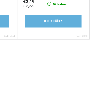
€2,19
Skladom
€2,76
DO KOŠÍKA
Kód:
2064
Kód:
2070