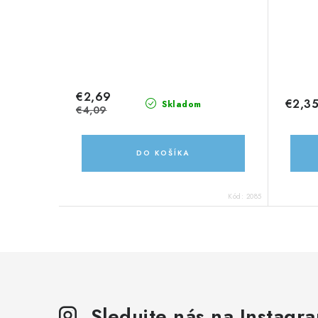
€2,69
€2,3
Skladom
€4,09
DO KOŠÍKA
Kód:
2085
Sledujte nás na Instagr