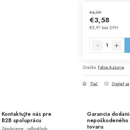
€4,09
€3,58
€2,91 bez DPH
Jednotková cena:
Značka:
Felce Azzurra
Tlač
Opýtať sa
Kontaktujte nás pre
Garancia dodani
B2B spoluprácu
nepoškodeného
tovaru
Zásobujeme : veľkosklady,