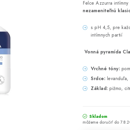
Felce Azzurra intímn
nezameniteľnú klasi
s pH 4,5, pre kaž
intímnych partií
Vonná pyramída Cla
Vrchné tóny:
poma
Srdce:
levanduľa, 
Základ:
pižmo, cit
Skladom
7.8.