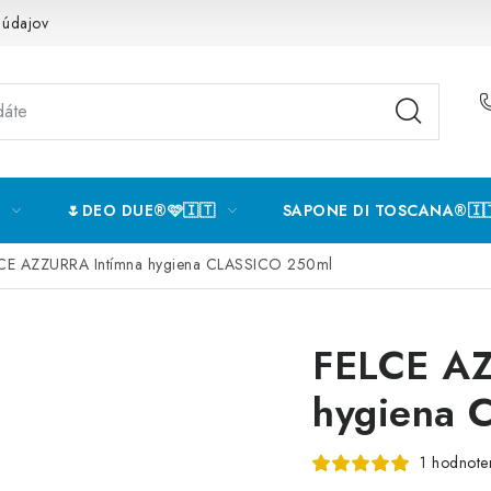
 údajov
🌷DEO DUE®️🩷🇮🇹
SAPONE DI TOSCANA®️🇮
CE AZZURRA Intímna hygiena CLASSICO 250ml
FELCE AZ
hygiena 
1 hodnote