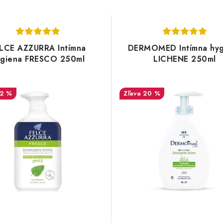
LCE AZZURRA Intímna
DERMOMED Intímna hyg
ygiena FRESCO 250ml
LICHENE 250ml
12 %
20 %