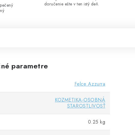
doručenie ešte v ten istý deň.
zpečený
ený
né parametre
Felce Azzurra
KOZMETIKA-OSOBNÁ
STAROSTLIVOSŤ
0.25 kg