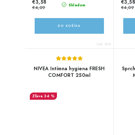
€3,58
€3,5
Skladom
€4,09
€4,09
DO KOŠÍKA
Kód:
2076
NIVEA Intímna hygiena FRESH
Sprc
COMFORT 250ml
34 %