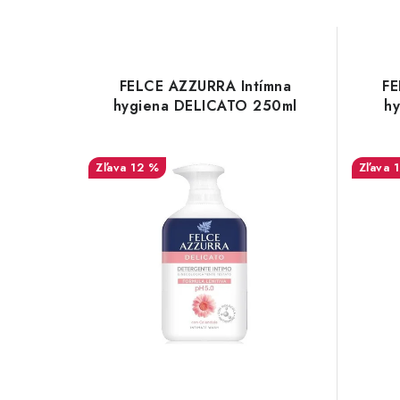
FELCE AZZURRA Intímna
FE
hygiena DELICATO 250ml
h
12 %