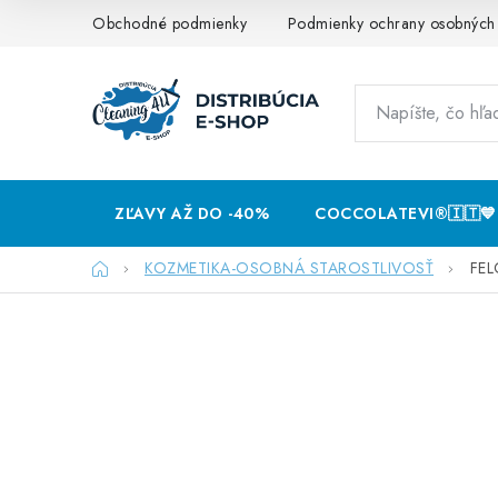
Prejsť
Obchodné podmienky
Podmienky ochrany osobných
na
obsah
ZĽAVY AŽ DO -40%
COCCOLATEVI®️🇮🇹💙
Domov
KOZMETIKA-OSOBNÁ STAROSTLIVOSŤ
FEL