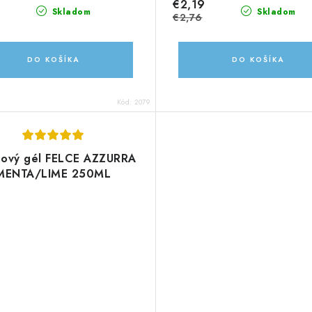
8
€2,19
Skladom
Skladom
€2,76
DO KOŠÍKA
DO KOŠÍKA
Kód:
2079
hový gél FELCE AZZURRA
MENTA/LIME 250ML