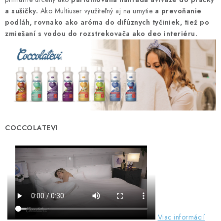
UPRATOVACIE SLUŽBY
a sušičky.
Ako Multiuser využiteľný aj na umytie
a prevoňanie
podláh, rovnako ako aróma do difúznych tyčiniek, tiež po
zmiešaní s vodou do rozstrekovača
ako deo interiéru.
ZAREGISTRUJTE SA
OBCHODNÉ PODMIENKY
ZNAČKY
Obchodné podmienky
Podmienky ochrany osobných údajov
COCCOLATEVI
Viac informácií