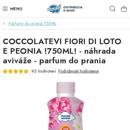
Prejsť
Hľad
na
obsah
Parfumy do prania 750ML
ZĽAVY AŽ DO -40%
COCCOLATEVI FIORI DI LOTO
COCCOLATEVI®️🇮🇹💙
E PEONIA !750ML! - náhrada
🌷DEO DUE®️🩷🇮🇹
aviváže - parfum do prania
SAPONE DI TOSCANA®️🇮🇹🌸
95 hodnotení
Podrobnosti hodnotenia
🧺PRANIE💖
🆕®️ NAŠE NOVINKY
VOŇAVÝ DOMOV