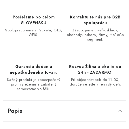
Posielame po celom
Kontaktujte nás pre B2B
SLOVENSKU
spoluprácu
Spolupracujeme s Packeta, GLS,
Zásobujeme : veľkosklady,
GEIS.
obchody, eshopy, firmy, HoReCa
segment.
Garancia dodania
Rozvoz Žilina a okolie do
nepoškodeného tovaru
24h - ZADARMO!
Každý produkt je zabezpečený
Pri objednávkach do 11.00,
proti vytečeniu a zabalený
doručenie ešte v ten istý deň.
samostatne vo fólii.
Popis