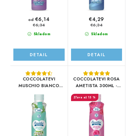
€6,14
€4,29
od
€6,34
€6,34
Skladom
Skladom
DETAIL
DETAIL
COCCOLATEVI
COCCOLATEVI ROSA
MUSCHIO BIANCO
AMETISTA 300ML -
300ML - náhrada
náhrada aviváže -
až 15 %
aviváže - parfum do
parfum do prania
prania