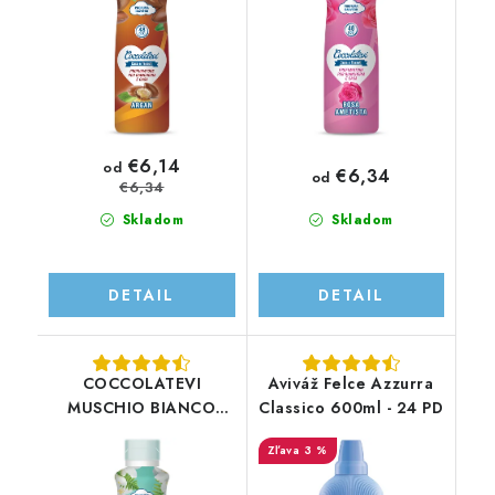
€6,14
od
€6,34
od
€6,34
Skladom
Skladom
DETAIL
DETAIL
COCCOLATEVI
Aviváž Felce Azzurra
MUSCHIO BIANCO
Classico 600ml - 24 PD
300ML - náhrada
3 %
aviváže - parfum do
prania