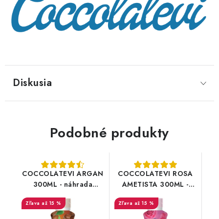
Diskusia
Podobné produkty
COCCOLATEVI ARGAN
COCCOLATEVI ROSA
300ML - náhrada
AMETISTA 300ML -
aviváže - parfum do
náhrada aviváže -
až 15 %
až 15 %
prania
parfum do prania