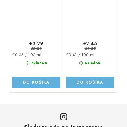
€3,29
€2,45
€3,39
€2,55
Jednotková
Jednotková
€0,33 / 100 ml
€0,41 / 100 ml
cena:
cena:
Skladom
Skladom
DO KOŠÍKA
DO KOŠÍKA
Sledujte nás na Instagrame