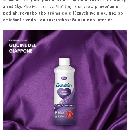
UPRATOVACIE SLUŽBY
a sušičky.
Ako Multiuser využiteľný aj na umytie
a prevoňanie
podláh, rovnako ako aróma do difúznych tyčiniek, tiež po
zmiešaní s vodou do rozstrekovača
ako deo interiéru.
ZAREGISTRUJTE SA
OBCHODNÉ PODMIENKY
ZNAČKY
Obchodné podmienky
Podmienky ochrany osobných údajov