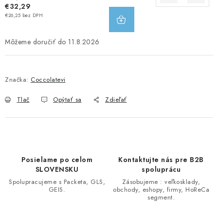
€32,29
DO
€26,25 bez DPH
KOŠÍKA
11.8.2026
Značka:
Coccolatevi
Tlač
Opýtať sa
Zdieľať
Posielame po celom
Kontaktujte nás pre B2B
SLOVENSKU
spoluprácu
Spolupracujeme s Packeta, GLS,
Zásobujeme : veľkosklady,
GEIS.
obchody, eshopy, firmy, HoReCa
segment.