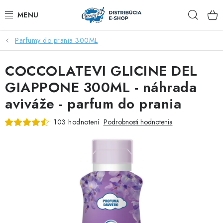
Prejsť
Hľad
na
obsah
Parfumy do prania 300ML
ZĽAVY AŽ DO -40%
COCCOLATEVI GLICINE DEL
COCCOLATEVI®️🇮🇹💙
GIAPPONE 300ML - náhrada
🌷DEO DUE®️🩷🇮🇹
aviváže - parfum do prania
SAPONE DI TOSCANA®️🇮🇹🌸
103 hodnotení
Podrobnosti hodnotenia
🧺PRANIE💖
🆕®️ NAŠE NOVINKY
VOŇAVÝ DOMOV