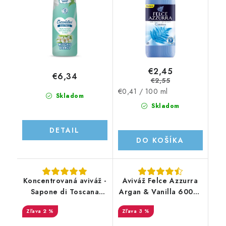
€2,45
€6,34
€2,55
Jednotková
€0,41 / 100 ml
Skladom
cena:
Skladom
DETAIL
DO KOŠÍKA
Koncentrovaná aviváž -
Aviváž Felce Azzurra
Sapone di Toscana
Argan & Vanilla 600ml
Fiori di Campo -
- 24 PD
2 %
3 %
1L/50PD