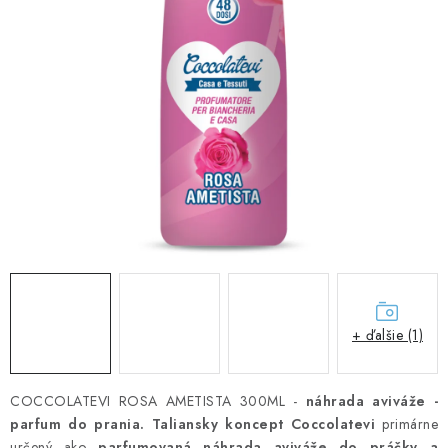
ČISTENIE DOMÁCNOSTI
PAPIEROVÁ HYGIENA A UTIERKY
KOZMETIKA-OSOBNÁ STAROSTLIVOSŤ
ANTIBAKTERIÁLNE A DEZINFEKČNÉ PRODUKTY
DARČEKOVÉ SADY♥️
LED SVIEČKY
DISTRIBÚCIA - B2B SPOLUPRÁCA
+ ďalšie (1)
KONTAKTY
COCCOLATEVI ROSA AMETISTA 300ML -
náhrada aviváže -
CENY A SPÔSOBY DOPRAVY
parfum do prania. Taliansky koncept
Coccolatevi
primárne
určený ako
parfumovaná náhrada aviváže do práčky a