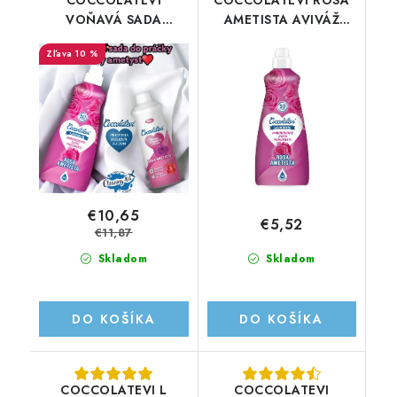
COCCOLATEVI
COCCOLATEVI ROSA
VOŇAVÁ SADA
AMETISTA AVIVÁŽ
RUŽOVÝ AMETYST
1250ML/50PD
10 %
€10,65
€5,52
€11,87
Skladom
Skladom
DO KOŠÍKA
DO KOŠÍKA
COCCOLATEVI L
COCCOLATEVI