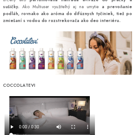
UPRATOVACIE SLUŽBY
sušičky.
Ako Multiuser využiteľný aj na umytie
a prevoňanie
podláh, rovnako ako aróma do difúznych tyčiniek, tiež po
zmiešaní s vodou do rozstrekovača
ako deo interiéru.
ZAREGISTRUJTE SA
OBCHODNÉ PODMIENKY
ZNAČKY
Obchodné podmienky
Podmienky ochrany osobných údajov
COCCOLATEVI