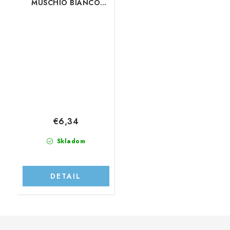
MUSCHIO BIANCO
300ML - náhrada
aviváže - parfum do
prania
€6,34
Skladom
DETAIL