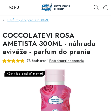
Prejsť
Hľad
na
obsah
Parfumy do prania 300ML
ZĽAVY AŽ DO -40%
COCCOLATEVI ROSA
COCCOLATEVI®️🇮🇹💙
AMETISTA 300ML - náhrada
🌷DEO DUE®️🩷🇮🇹
aviváže - parfum do prania
SAPONE DI TOSCANA®️🇮🇹🌸
73 hodnotení
Podrobnosti hodnotenia
🧺PRANIE💖
Kúp viac zaplať menej
🆕®️ NAŠE NOVINKY
VOŇAVÝ DOMOV