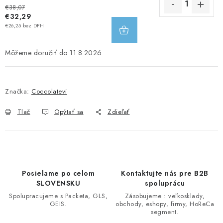
€38,07
€32,29
DO
€26,25 bez DPH
KOŠÍKA
11.8.2026
Značka:
Coccolatevi
Tlač
Opýtať sa
Zdieľať
Posielame po celom
Kontaktujte nás pre B2B
SLOVENSKU
spoluprácu
Spolupracujeme s Packeta, GLS,
Zásobujeme : veľkosklady,
GEIS.
obchody, eshopy, firmy, HoReCa
segment.