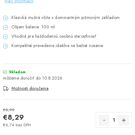
Viac informácií
UPRATOVACIE SLUŽBY
Klasická mužná vôňa s dominantným pižmovým základom
ZAREGISTRUJTE SA
Objem balenia: 100 ml
Vhodná pre každodennú osobnú starostlivosť
OBCHODNÉ PODMIENKY
Kompaktné prevedenie ideálne na bežné nosenie
ZNAČKY
Obchodné podmienky
Podmienky ochrany osobných údajov
Skladom
10.8.2026
Možnosti doručenia
€8,99
€8,29
€6,74 bez DPH
Jednotková cena: