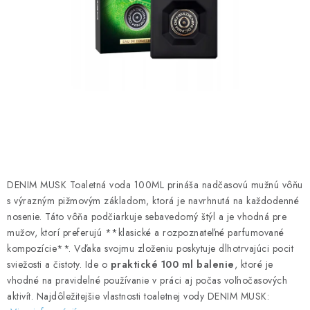
ČISTENIE DOMÁCNOSTI
PAPIEROVÁ HYGIENA A UTIERKY
KOZMETIKA-OSOBNÁ STAROSTLIVOSŤ
ANTIBAKTERIÁLNE A DEZINFEKČNÉ PRODUKTY
DARČEKOVÉ SADY♥️
LED SVIEČKY
DENIM MUSK Toaletná voda 100ML prináša nadčasovú mužnú vôňu
s výrazným pižmovým základom, ktorá je navrhnutá na každodenné
nosenie. Táto vôňa podčiarkuje sebavedomý štýl a je vhodná pre
DISTRIBÚCIA - B2B SPOLUPRÁCA
mužov, ktorí preferujú **klasické a rozpoznateľné parfumované
kompozície**. Vďaka svojmu zloženiu poskytuje dlhotrvajúci pocit
KONTAKTY
sviežosti a čistoty. Ide o
praktické 100 ml balenie
, ktoré je
vhodné na pravidelné používanie v práci aj počas voľnočasových
CENY A SPÔSOBY DOPRAVY
aktivít. Najdôležitejšie vlastnosti toaletnej vody DENIM MUSK: