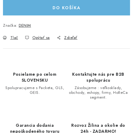
DO KOŠÍKA
Značka:
DENIM
Tlač
Opýtať sa
Zdieľať
Posielame po celom
Kontaktujte nás pre B2B
SLOVENSKU
spoluprácu
Spolupracujeme s Packeta, GLS,
Zásobujeme : veľkosklady,
GEIS.
obchody, eshopy, firmy, HoReCa
segment.
Garancia dodania
Rozvoz Žilina a okolie do
nepoškodeného tovaru
24h - ZADARMO!