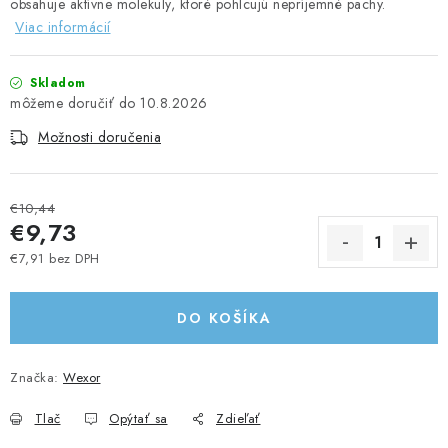
obsahuje aktívne molekuly, ktoré pohlcujú nepríjemné pachy.
UPRATOVACIE SLUŽBY
Viac informácií
ZAREGISTRUJTE SA
Skladom
10.8.2026
OBCHODNÉ PODMIENKY
Možnosti doručenia
ZNAČKY
€10,44
€9,73
Obchodné podmienky
Podmienky ochrany osobných údajov
€7,91 bez DPH
Jednotková cena:
DO KOŠÍKA
Značka:
Wexor
Tlač
Opýtať sa
Zdieľať