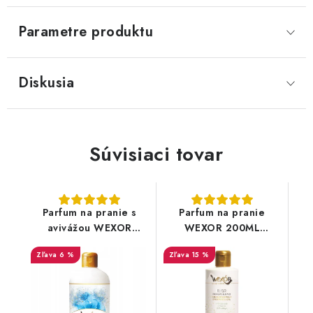
Parametre produktu
Diskusia
Súvisiaci tovar
Parfum na pranie s
Parfum na pranie
avivážou WEXOR
WEXOR 200ML
500ML Acquatico
Orchidea Verde e
6 %
15 %
Muschio dell´Himalaya