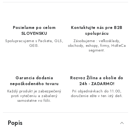
Posielame po celom
Kontaktujte nás pre B2B
SLOVENSKU
spoluprácu
Spolupracujeme s Packeta, GLS,
Zásobujeme : veľkosklady,
GEIS.
obchody, eshopy, firmy, HoReCa
segment.
Garancia dodania
Rozvoz Žilina a okolie do
nepoškodeného tovaru
24h - ZADARMO!
Každý produkt je zabezpečený
Pri objednávkach do 11.00,
proti vytečeniu a zabalený
doručenie ešte v ten istý deň.
samostatne vo fólii.
Popis