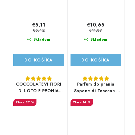
€5,11
€10,65
€5,42
€11,87
Skladom
Skladom
DO KOŠÍKA
DO KOŠÍKA
COCCOLATEVI FIORI
Parfum do prania
DI LOTO E PEONIA
Sapone di Toscana -
!750ML! - náhrada
Fiori Bianchi e Iris -
27 %
14 %
aviváže - parfum do
42PD - 250ml
prania