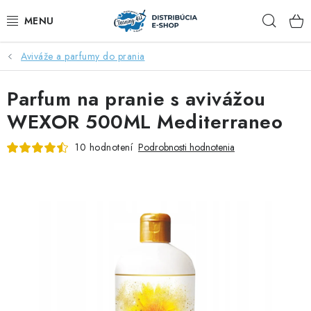
Prejsť
Hľad
na
obsah
Aviváže a parfumy do prania
ZĽAVY AŽ DO -40%
Parfum na pranie s avivážou
COCCOLATEVI®️🇮🇹💙
WEXOR 500ML Mediterraneo
🌷DEO DUE®️🩷🇮🇹
10 hodnotení
Podrobnosti hodnotenia
SAPONE DI TOSCANA®️🇮🇹🌸
🧺PRANIE💖
🆕®️ NAŠE NOVINKY
VOŇAVÝ DOMOV