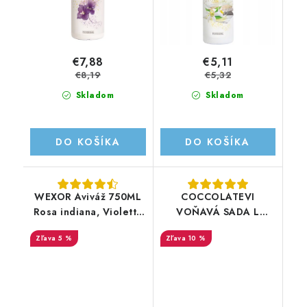
€7,88
€5,11
€8,19
€5,32
Skladom
Skladom
DO KOŠÍKA
DO KOŠÍKA
WEXOR Aviváž 750ML
COCCOLATEVI
Rosa indiana, Violetta
VOŇAVÁ SADA L
e Fiori di zenzero
´ORIGINALE
5 %
10 %