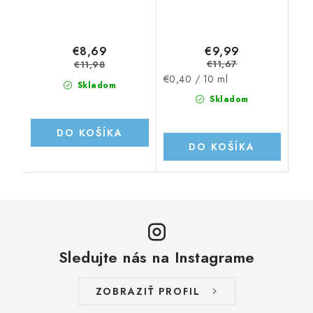
€9,99
€8,69
€11,67
€11,98
Jednotková
€0,40 / 10 ml
Skladom
cena:
Skladom
DO KOŠÍKA
DO KOŠÍKA
Sledujte nás na Instagrame
ZOBRAZIŤ PROFIL