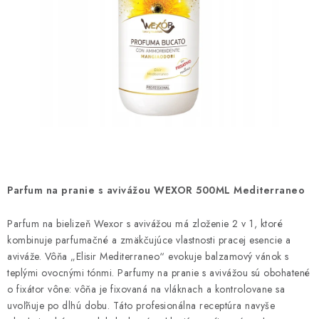
ČISTENIE DOMÁCNOSTI
PAPIEROVÁ HYGIENA A UTIERKY
KOZMETIKA-OSOBNÁ STAROSTLIVOSŤ
ANTIBAKTERIÁLNE A DEZINFEKČNÉ PRODUKTY
DARČEKOVÉ SADY♥️
LED SVIEČKY
Parfum na pranie s avivážou WEXOR 500ML Mediterraneo
DISTRIBÚCIA - B2B SPOLUPRÁCA
Parfum na bielizeň Wexor s avivážou má zloženie 2 v 1, ktoré
kombinuje parfumačné a zmäkčujúce vlastnosti pracej esencie a
aviváže. Vôňa „Elisir Mediterraneo“ evokuje balzamový vánok s
KONTAKTY
teplými ovocnými tónmi. Parfumy na pranie s avivážou sú obohatené
o fixátor vône: vôňa je fixovaná na vláknach a kontrolovane sa
CENY A SPÔSOBY DOPRAVY
uvoľňuje po dlhú dobu. Táto profesionálna receptúra ​
navyše