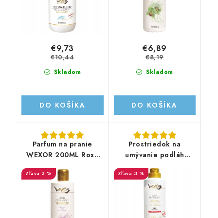
€9,73
€6,89
€10,44
€8,19
Skladom
Skladom
DO KOŠÍKA
DO KOŠÍKA
Parfum na pranie
Prostriedok na
WEXOR 200ML Rosa
umývanie podláh
indiana, Violetta e
Wexor 750ML Zagara,
3 %
3 %
Fiori di zenzero
Fior di Loto e Accordo
Mediteranneo