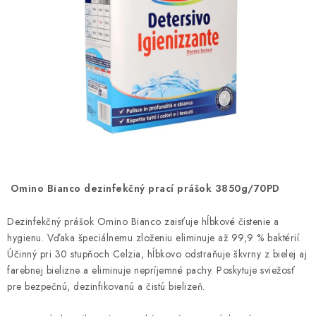
ČISTENIE DOMÁCNOSTI
PAPIEROVÁ HYGIENA A UTIERKY
KOZMETIKA-OSOBNÁ STAROSTLIVOSŤ
ANTIBAKTERIÁLNE A DEZINFEKČNÉ PRODUKTY
DARČEKOVÉ SADY♥️
LED SVIEČKY
Omino Bianco dezinfekčný prací prášok 3850g/70PD
DISTRIBÚCIA - B2B SPOLUPRÁCA
Dezinfekčný prášok Omino Bianco zaisťuje hĺbkové čistenie a
hygienu. Vďaka špeciálnemu zloženiu eliminuje až 99,9 % baktérií.
Účinný pri 30 stupňoch Celzia, hĺbkovo odstraňuje škvrny z bielej aj
KONTAKTY
farebnej bielizne a eliminuje nepríjemné pachy. Poskytuje sviežosť
pre bezpečnú, dezinfikovanú a čistú bielizeň.
CENY A SPÔSOBY DOPRAVY