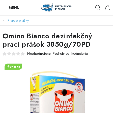
Prejsť
Hľad
na
obsah
Pracie prášky
ZĽAVY AŽ DO -40%
Omino Bianco dezinfekčný
COCCOLATEVI®️🇮🇹💙
prací prášok 3850g/70PD
🌷DEO DUE®️🩷🇮🇹
Neohodnotené
Podrobnosti hodnotenia
SAPONE DI TOSCANA®️🇮🇹🌸
Novinka
🧺PRANIE💖
🆕®️ NAŠE NOVINKY
VOŇAVÝ DOMOV