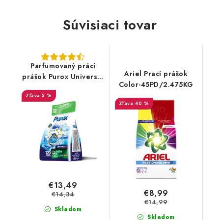
Súvisiaci tovar
Parfumovaný prácí
Ariel Prací prášok
prášok Purox Universal
Color-45PD/2.475KG
pre všetky farby
5 %
9,2kg/120PD
40 %
€13,49
€8,99
€14,34
€14,99
Skladom
Skladom