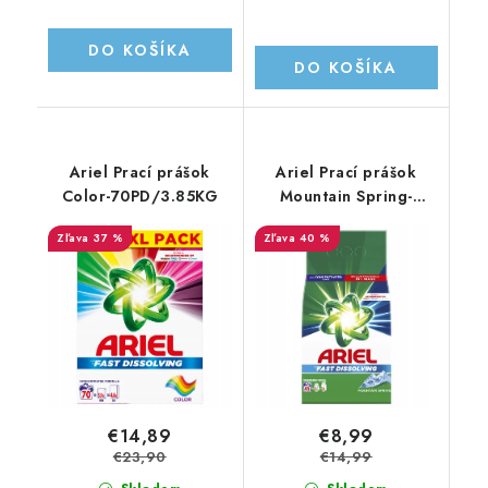
DO KOŠÍKA
DO KOŠÍKA
Ariel Prací prášok
Ariel Prací prášok
Color-70PD/3.85KG
Mountain Spring-
45PD/2.475KG
37 %
40 %
€14,89
€8,99
€23,90
€14,99