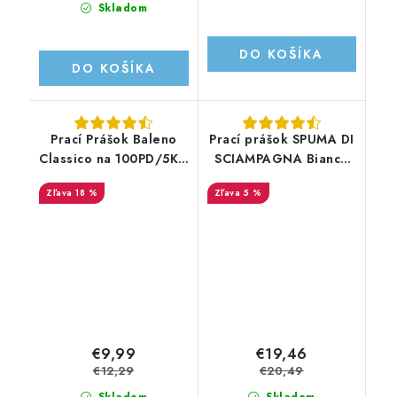
Skladom
DO KOŠÍKA
DO KOŠÍKA
Prací Prášok Baleno
Prací prášok SPUMA DI
Classico na 100PD/5KG
SCIAMPAGNA Bianco
XXL
Puro 4140g/92PD
18 %
5 %
€9,99
€19,46
€12,29
€20,49