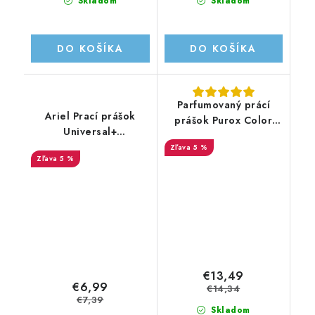
Skladom
Skladom
DO KOŠÍKA
DO KOŠÍKA
Parfumovaný prácí
Ariel Prací prášok
prášok Purox Color
Universal+
pre všetky farby
-20PD/1.2KG
5 %
9,2kg/120PD
5 %
€13,49
€6,99
€14,34
€7,39
Skladom