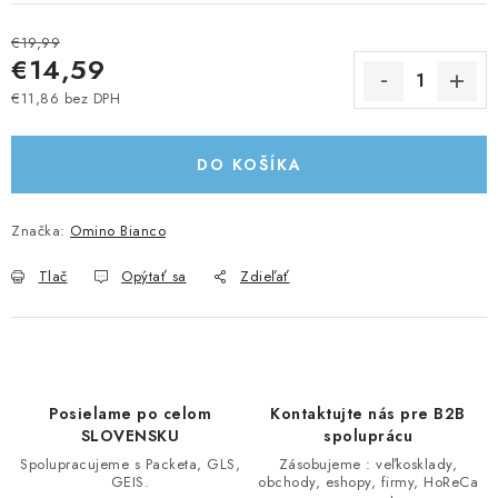
€19,99
€14,59
€11,86 bez DPH
Jednotková cena:
DO KOŠÍKA
Značka:
Omino Bianco
Tlač
Opýtať sa
Zdieľať
Posielame po celom
Kontaktujte nás pre B2B
SLOVENSKU
spoluprácu
Spolupracujeme s Packeta, GLS,
Zásobujeme : veľkosklady,
GEIS.
obchody, eshopy, firmy, HoReCa