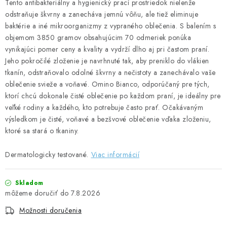
Tento antibakteriálny a hygienický prací prostriedok nielenže
UPRATOVACIE SLUŽBY
odstraňuje škvrny a zanecháva jemnú vôňu, ale tiež eliminuje
baktérie a iné mikroorganizmy z vypraného oblečenia. S balením s
ZAREGISTRUJTE SA
objemom 3850 gramov obsahujúcim 70 odmeriek ponúka
vynikajúci pomer ceny a kvality a vydrží dlho aj pri častom praní.
Jeho pokročilé zloženie je navrhnuté tak, aby preniklo do vlákien
OBCHODNÉ PODMIENKY
tkanín, odstraňovalo odolné škvrny a nečistoty a zanechávalo vaše
oblečenie svieže a voňavé. Omino Bianco, odporúčaný pre tých,
ZNAČKY
ktorí chcú dokonale čisté oblečenie po každom praní, je ideálny pre
veľké rodiny a každého, kto potrebuje často prať. Očakávaným
Obchodné podmienky
Podmienky ochrany osobných údajov
výsledkom je čisté, voňavé a bezšvové oblečenie vďaka zloženiu,
ktoré sa stará o tkaniny.
Dermatologicky testované.
Viac informácií
Skladom
7.8.2026
Možnosti doručenia