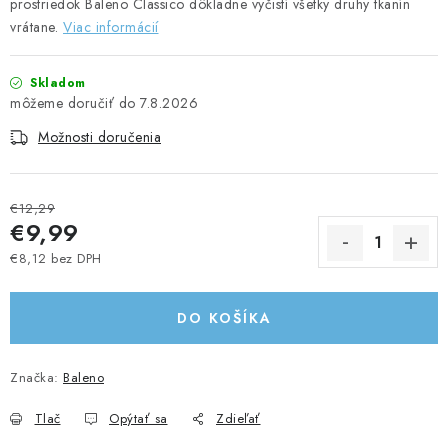
prostriedok Baleno Classico dôkladne vyčistí všetky druhy tkanín
UPRATOVACIE SLUŽBY
vrátane.
Viac informácií
ZAREGISTRUJTE SA
Skladom
7.8.2026
OBCHODNÉ PODMIENKY
Možnosti doručenia
ZNAČKY
€12,29
€9,99
Obchodné podmienky
Podmienky ochrany osobných údajov
€8,12 bez DPH
Jednotková cena:
DO KOŠÍKA
Značka:
Baleno
Tlač
Opýtať sa
Zdieľať