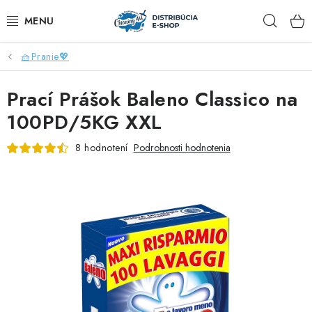
Prejsť
Hľad
na
obsah
🧺Pranie💖
ZĽAVY AŽ DO -40%
Prací Prášok Baleno Classico na
COCCOLATEVI®️🇮🇹💙
100PD/5KG XXL
🌷DEO DUE®️🩷🇮🇹
8 hodnotení
Podrobnosti hodnotenia
SAPONE DI TOSCANA®️🇮🇹🌸
🧺PRANIE💖
🆕®️ NAŠE NOVINKY
VOŇAVÝ DOMOV