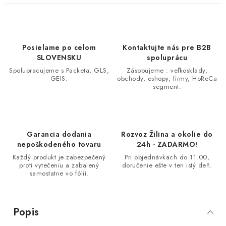
Posielame po celom
Kontaktujte nás pre B2B
SLOVENSKU
spoluprácu
Spolupracujeme s Packeta, GLS,
Zásobujeme : veľkosklady,
GEIS.
obchody, eshopy, firmy, HoReCa
segment.
Garancia dodania
Rozvoz Žilina a okolie do
nepoškodeného tovaru
24h - ZADARMO!
Každý produkt je zabezpečený
Pri objednávkach do 11.00,
proti vytečeniu a zabalený
doručenie ešte v ten istý deň.
samostatne vo fólii.
Popis