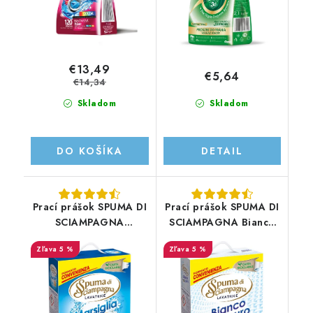
€13,49
€5,64
€14,34
Skladom
Skladom
DO KOŠÍKA
DETAIL
Prací prášok SPUMA DI
Prací prášok SPUMA DI
SCIAMPAGNA
SCIAMPAGNA Bianco
Marsiglia 4140g/92PD
Puro 4140g/92PD
5 %
5 %