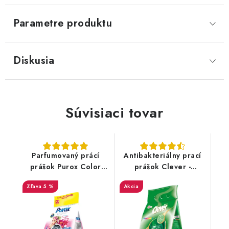
Parametre produktu
Diskusia
Súvisiaci tovar
Parfumovaný prácí
Antibakteriálny prací
prášok Purox Color
prášok Clever -
pre všetky farby
2,1kg/42praní
5 %
Akcia
9,2kg/120PD