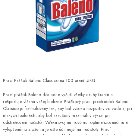
ČISTENIE DOMÁCNOSTI
PAPIEROVÁ HYGIENA A UTIERKY
KOZMETIKA-OSOBNÁ STAROSTLIVOSŤ
ANTIBAKTERIÁLNE A DEZINFEKČNÉ PRODUKTY
DARČEKOVÉ SADY♥️
LED SVIEČKY
Prací Prášok Baleno Classico na 100 praní ,5KG
DISTRIBÚCIA - B2B SPOLUPRÁCA
Prací prášok Baleno dôkladne vyčistí všetky druhy tkanín a
rešpektuje vlákna vašej bielizne. Práškový prací prostriedok Baleno
Classico je formulovaný tak, aby bol vysoko rozpustný vo vode aj pri
KONTAKTY
nízkych teplotách, aby bol zaručený maximálny výkon pri
odstraňovaní nečistôt. Vďaka svojmu novému, optimalizovanému a
CENY A SPÔSOBY DOPRAVY
vylepšenému zloženiu je ešte účinnejší na nečistoty. Prací