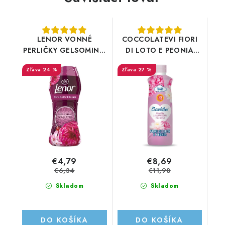
LENOR VONNÉ
COCCOLATEVI FIORI
PERLIČKY GELSOMINO
DI LOTO E PEONIA
SCARLATTO 210g
!750ML! - náhrada
24 %
27 %
aviváže - parfum do
prania
€4,79
€8,69
€6,34
€11,98
Skladom
Skladom
DO KOŠÍKA
DO KOŠÍKA