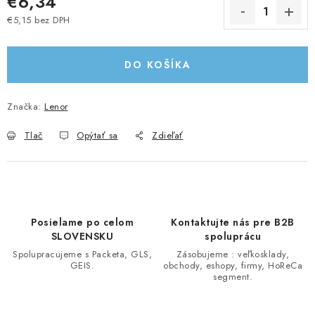
€6,34
€5,15 bez DPH
Jednotková cena:
DO KOŠÍKA
Značka:
Lenor
Tlač
Opýtať sa
Zdieľať
Posielame po celom
Kontaktujte nás pre B2B
SLOVENSKU
spoluprácu
Spolupracujeme s Packeta, GLS,
Zásobujeme : veľkosklady,
GEIS.
obchody, eshopy, firmy, HoReCa
segment.