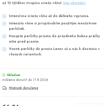
až 12 týždňov trvajúcu sviežu vôňu!
Viac informácií
UPRATOVACIE SLUŽBY
Intenzívna svieža vôňa až do ďalšieho vyprania.
ZAREGISTRUJTE SA
Intenzitu vône si prispôsobíte použitým množstvom
perličiek.
OBCHODNÉ PODMIENKY
Nasypte perličky priamo do prázdneho bubna práčky
ešte pred praním.
ZNAČKY
Vonné perličky do prania Lenor sú u nás k dostaniu v
rôznych variantoch.
Obchodné podmienky
Podmienky ochrany osobných údajov
Skladom
11.8.2026
Možnosti doručenia