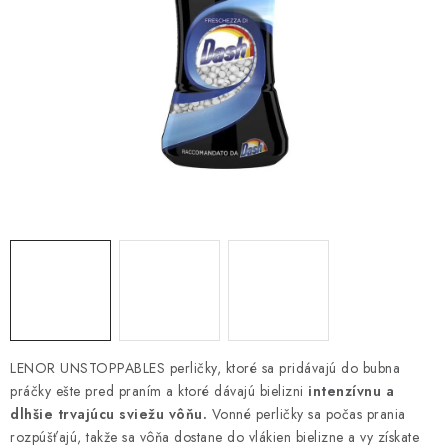
ČISTENIE DOMÁCNOSTI
PAPIEROVÁ HYGIENA A UTIERKY
KOZMETIKA-OSOBNÁ STAROSTLIVOSŤ
ANTIBAKTERIÁLNE A DEZINFEKČNÉ PRODUKTY
DARČEKOVÉ SADY♥️
LED SVIEČKY
DISTRIBÚCIA - B2B SPOLUPRÁCA
KONTAKTY
LENOR UNSTOPPABLES perličky, ktoré sa pridávajú do bubna
práčky ešte pred praním a ktoré dávajú bielizni
intenzívnu a
dlhšie trvajúcu sviežu vôňu.
Vonné perličky sa počas prania
CENY A SPÔSOBY DOPRAVY
rozpúšťajú, takže sa vôňa dostane do vlákien bielizne a vy získate