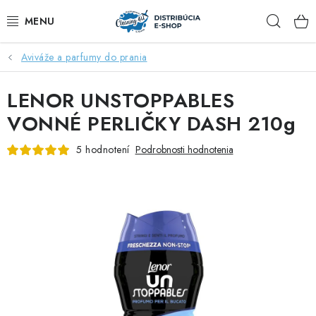
Prejsť
Hľad
na
obsah
Aviváže a parfumy do prania
ZĽAVY AŽ DO -40%
LENOR UNSTOPPABLES
COCCOLATEVI®️🇮🇹💙
VONNÉ PERLIČKY DASH 210g
🌷DEO DUE®️🩷🇮🇹
5 hodnotení
Podrobnosti hodnotenia
SAPONE DI TOSCANA®️🇮🇹🌸
🧺PRANIE💖
🆕®️ NAŠE NOVINKY
VOŇAVÝ DOMOV