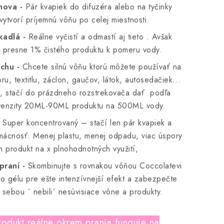
mova -
Pár kvapiek do difuzéra alebo na tyčinky
vytvorí príjemnú vôňu po celej miestnosti.
kadlá -
Reálne vyčistí a odmastí aj tieto . Avšak
ť presne 1% čistého produktu k pomeru vody.
uchu -
Chcete silnú vôňu ktorú môžete používať na
ru, textitlu, záclon, gaučov, látok, autosedačiek...
, stačí do prázdneho rozstrekovača dať podľa
ntenzity 20ML-90ML produktu na 500ML vody.
Super koncentrovaný – stačí len pár kvapiek a
omácnosť. Menej plastu, menej odpadu, viac úspory
n produkt na x plnohodnotných využití,
praní -
Skombinujte s rovnakou vôňou Coccolatevi
ho gélu pre ešte intenzívnejší efekt a zabezpečte
 sebou ´ nebili´ nesúvisiace vône a produkty.
rodukt reálne okrem prania funguje na