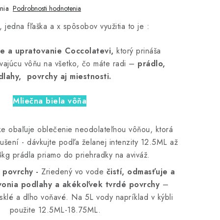
nia
Podrobnosti hodnotenia
 jedna fľaška a x spôsobov využitia to je :
e a upratovanie Coccolatevi,
ktorý prináša
rvajúcu vôňu na všetko, čo máte radi –
prádlo,
lahy, povrchy aj miestnosti.
Mliečna biela vôňa
e obaľuje oblečenie neodolateľnou vôňou, ktorá
ušení - dávkujte podľa želanej intenzity 12.5ML až
kg prádla priamo do priehradky na aviváž.
 povrchy -
Zriedený vo vode
čistí, odmasťuje a
onia podlahy a akékoľvek tvrdé povrchy
–
sklé a dlho voňavé. Na 5L vody napríklad v kýbli
použite 12.5ML-18.75ML.