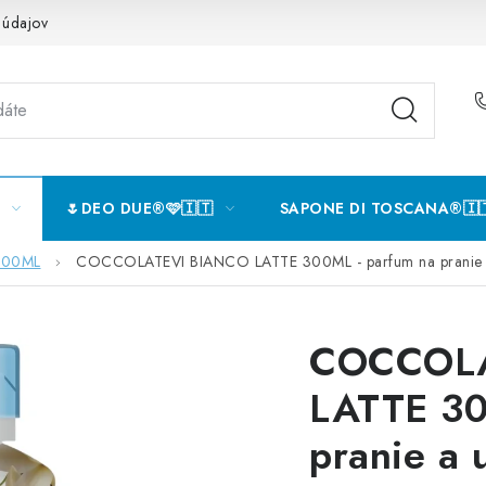
 údajov
🌷DEO DUE®️🩷🇮🇹
SAPONE DI TOSCANA®️🇮
 300ML
COCCOLATEVI BIANCO LATTE 300ML - parfum na pranie a
COCCOLA
LATTE 30
pranie a 