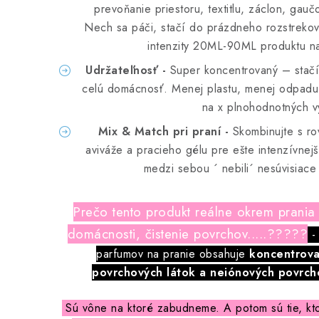
prevoňanie priestoru, textitlu, záclon, gauč
Nech sa páči, stačí do prázdneho rozstrek
intenzity 20ML-90ML produktu
Udržateľnosť -
Super koncentrovaný – stačí 
celú domácnosť. Menej plastu, menej odpadu,
na x plnohodnotných vy
Mix & Match pri praní -
Skombinujte s ro
aviváže a pracieho gélu pre ešte intenzívnej
medzi sebou ´ nebili´ nesúvisiace
Prečo tento produkt reálne okrem prania
domácnosti, čistenie povrchov.....?????
-
parfumov na pranie obsahuje
koncentrova
povrchových látok a neiónových povrcho
Sú vône na ktoré zabudneme. A potom sú tie, kto