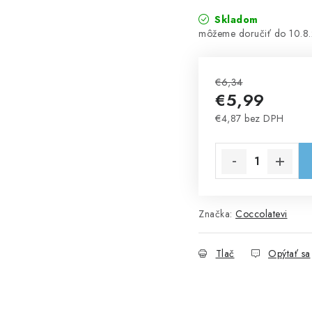
Skladom
10.8
€6,34
€5,99
€4,87 bez DPH
Jednotková cena:
Značka:
Coccolatevi
Tlač
Opýtať sa