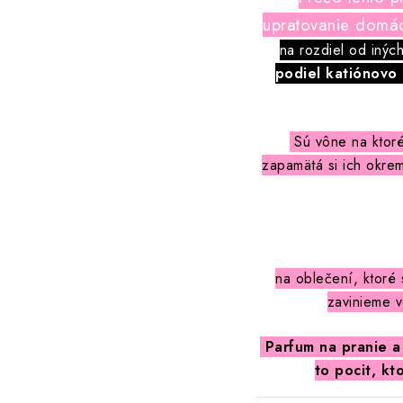
upratovanie domácn
na rozdiel od inýc
podiel katiónovo
Sú vône na ktoré
zapamätá si ich okre
na oblečení, ktoré 
zavinieme v
Parfum na pranie a
to pocit, kt