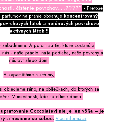
osti, čistenie povrchov.....?????
- Pretože
h parfumov na pranie obsahuje
koncentrovaný
 povrchových látok a neiónových povrchovo
aktívnych látok !!
 zabudneme. A potom sú tie, ktoré zostanú a
m nás - naše prádlo, naša podlaha, naše povrchy a
náš byt alebo dom.
A zapamätáme si ich my,
si oblečieme ráno, na obliečkach, do ktorých sa
ečer. V miestnosti, kde sa cítime doma.
 upratovanie Coccolatevi nie je len vôňa – je
orý si nesieme so sebou.
Viac informácií