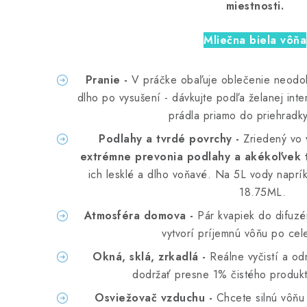
miestnosti.
Mliečna biela vôňa
Pranie -
V práčke obaľuje oblečenie neodol
dlho po vysušení - dávkujte podľa želanej in
prádla priamo do priehradky
Podlahy a tvrdé povrchy -
Zriedený vo
extrémne prevonia podlahy a akékoľvek 
ich lesklé a dlho voňavé. Na 5L vody naprík
18.75ML.
Atmosféra domova -
Pár kvapiek do difuzér
vytvorí príjemnú vôňu po cele
Okná, sklá, zrkadlá -
Reálne vyčistí a odm
dodržať presne 1% čistého produk
Osviežovač vzduchu -
Chcete silnú vôňu