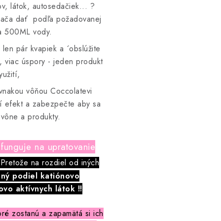
ov, látok, autosedačiek... ?
ovača dať podľa požadovanej
 na 500ML vody.
len pár kvapiek a ´obslúžite
 viac úspory - jeden produkt
užití,
vnakou vôňou Coccolatevi
ší efekt a zabezpečte aby sa
 vône a produkty.
 funguje na upratovanie
 Pretože na rozdiel od iných
ný podiel katiónovo
vo aktívnych látok !!
ré zostanú a zapamätá si ich