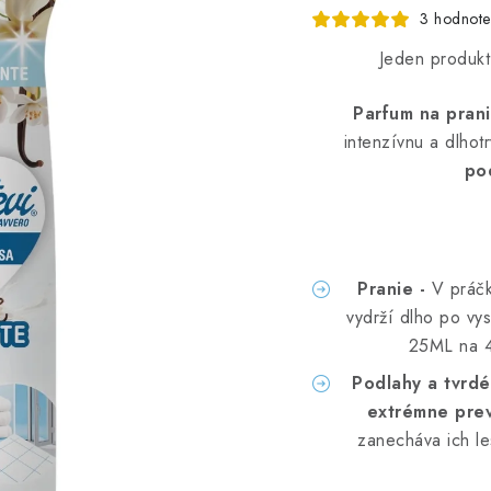
3 hodnote
Jeden produkt,
Parfum na prani
intenzívnu a dlhot
pod
Pranie -
V práčk
vydrží dlho po vys
25ML na 4
Podlahy a tvrdé
extrémne prev
zanecháva ich le