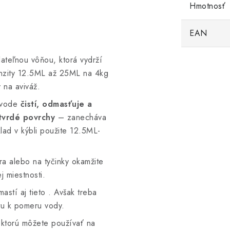
Hmotnosť
EAN
ateľnou vôňou, ktorá vydrží
tenzity 12.5ML až 25ML na 4kg
 na aviváž.
 vode
čistí, odmasťuje a
tvrdé povrchy
– zanecháva
lad v kýbli použite 12.5ML-
a alebo na tyčinky okamžite
j miestnosti.
astí aj tieto . Avšak treba
tu k pomeru vody.
 ktorú môžete používať na