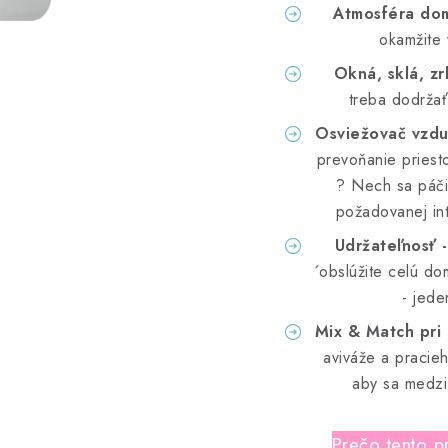
Atmosféra do
okamžite 
Okná, sklá, zr
treba dodrža
Osviežovač vzd
prevoňanie priesto
? Nech sa páči
požadovanej i
Udržateľnosť -
´obslúžite celú d
- jede
Mix & Match pri 
aviváže a pracie
aby sa medzi
Prečo tento p