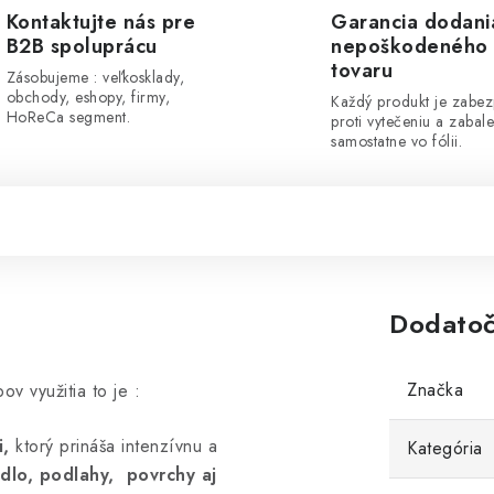
Kontaktujte nás pre
Garancia dodani
B2B spoluprácu
nepoškodeného
tovaru
Zásobujeme : veľkosklady,
obchody, eshopy, firmy,
Každý produkt je zabe
HoReCa segment.
proti vytečeniu a zabal
samostatne vo fólii.
Dodatoč
Značka
v využitia to je :
i,
ktorý prináša intenzívnu a
Kategória
dlo, podlahy, povrchy aj