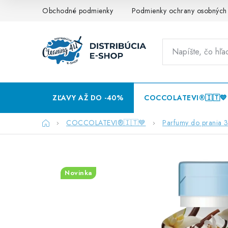
Prejsť
Obchodné podmienky
Podmienky ochrany osobných
na
obsah
ZĽAVY AŽ DO -40%
COCCOLATEVI®️🇮🇹💙
Domov
COCCOLATEVI®️🇮🇹💙
Parfumy do prania
Novinka