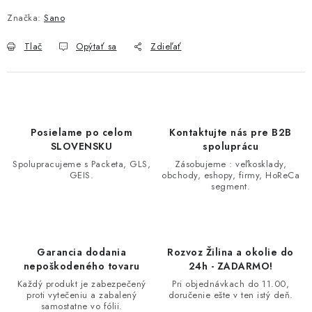
Značka:
Sano
Tlač
Opýtať sa
Zdieľať
Posielame po celom
Kontaktujte nás pre B2B
SLOVENSKU
spoluprácu
Spolupracujeme s Packeta, GLS,
Zásobujeme : veľkosklady,
GEIS.
obchody, eshopy, firmy, HoReCa
segment.
Garancia dodania
Rozvoz Žilina a okolie do
nepoškodeného tovaru
24h - ZADARMO!
Každý produkt je zabezpečený
Pri objednávkach do 11.00,
proti vytečeniu a zabalený
doručenie ešte v ten istý deň.
samostatne vo fólii.