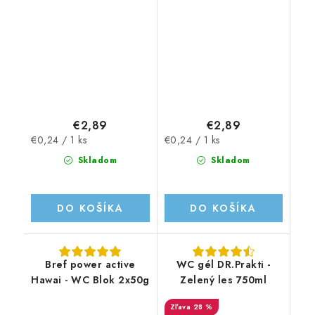
€2,89
€2,89
Jednotková
Jednotková
€0,24 / 1 ks
€0,24 / 1 ks
cena:
cena:
Skladom
Skladom
DO KOŠÍKA
DO KOŠÍKA
Bref power active
WC gél DR.Prakti -
Hawai - WC Blok 2x50g
Zelený les 750ml
28 %