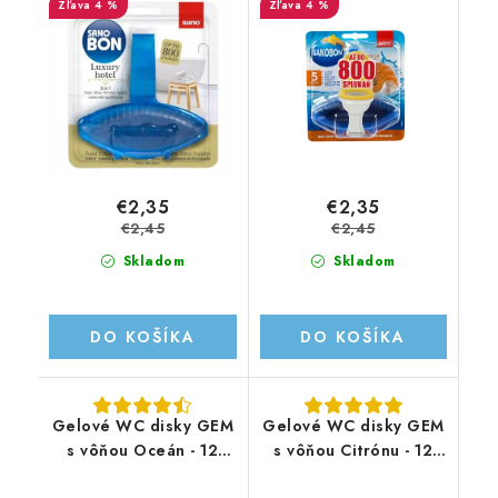
4 %
4 %
€2,35
€2,35
€2,45
€2,45
Skladom
Skladom
DO KOŠÍKA
DO KOŠÍKA
Gelové WC disky GEM
Gelové WC disky GEM
s vôňou Oceán - 12
s vôňou Citrónu - 12
diskov/75ml
diskov/75ml