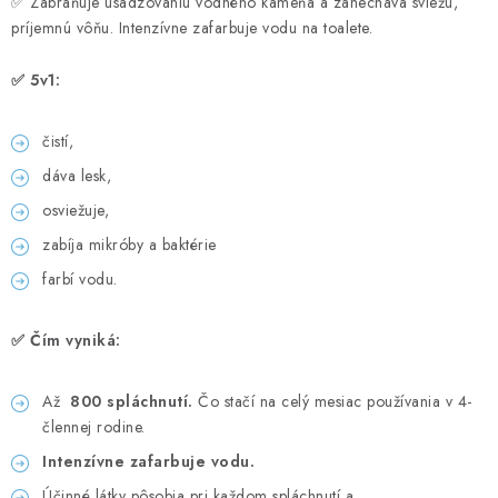
✅ Zabraňuje usadzovaniu vodného kameňa a zanecháva sviežu,
UPRATOVACIE SLUŽBY
príjemnú vôňu. Intenzívne zafarbuje vodu na toalete.
✅ 5v1:
ZAREGISTRUJTE SA
OBCHODNÉ PODMIENKY
čistí,
dáva lesk,
ZNAČKY
osviežuje,
zabíja mikróby a baktérie
Obchodné podmienky
Podmienky ochrany osobných údajov
farbí vodu.
✅ Čím vyniká:
Až
800 spláchnutí.
Čo stačí na celý mesiac používania v 4-
člennej rodine.
Intenzívne zafarbuje vodu.
Účinné látky pôsobia pri každom spláchnutí a