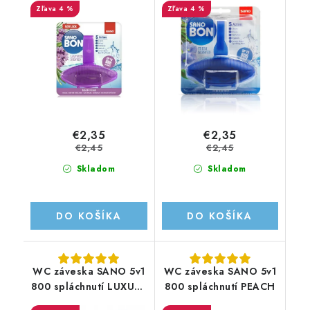
4 %
4 %
€2,35
€2,35
€2,45
€2,45
Skladom
Skladom
DO KOŠÍKA
DO KOŠÍKA
WC záveska SANO 5v1
WC záveska SANO 5v1
800 spláchnutí LUXURY
800 spláchnutí PEACH
HOTEL