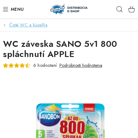
Prejsť
Hľad
na
obsah
Čisté WC a kúpeľňa
ZĽAVY AŽ DO -40%
WC záveska SANO 5v1 800
COCCOLATEVI®️🇮🇹💙
spláchnutí APPLE
🌷DEO DUE®️🩷🇮🇹
6 hodnotení
Podrobnosti hodnotenia
SAPONE DI TOSCANA®️🇮🇹🌸
🧺PRANIE💖
🆕®️ NAŠE NOVINKY
VOŇAVÝ DOMOV