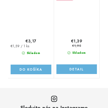
€3,17
€1,39
€1,95
Jednotková
€1,59 / 1 ks
cena:
Skladom
Skladom
DETAIL
DO KOŠÍKA
Sledujte nás na Instagrame