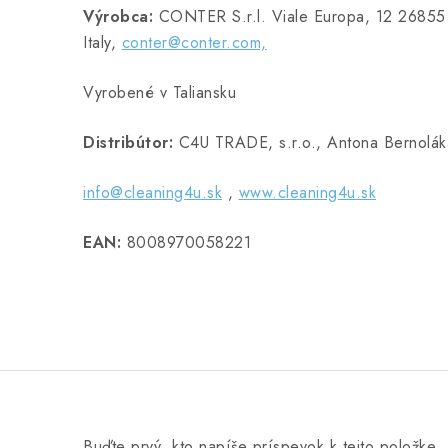
Výrobca:
CONTER S.r.l. Viale Europa, 12 26855
Italy,
conter@conter.com,
Vyrobené v Taliansku
Distribútor:
C4U TRADE, s.r.o., Antona Bernoláka
info@cleaning4u.sk
,
www.cleaning4u.sk
EAN:
8008970058221
Buďte prvý, kto napíše príspevok k tejto položke.