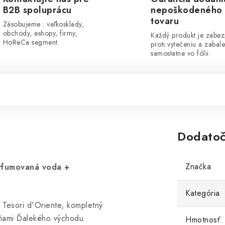
B2B spoluprácu
nepoškodeného
tovaru
Zásobujeme : veľkosklady,
obchody, eshopy, firmy,
Každý produkt je zabe
HoReCa segment.
proti vytečeniu a zabal
samostatne vo fólii.
Dodatoč
Značka
arfumovaná voda +
Kategória
y Tesori d'Oriente, kompletný
vôňami Ďalekého východu
Hmotnosť