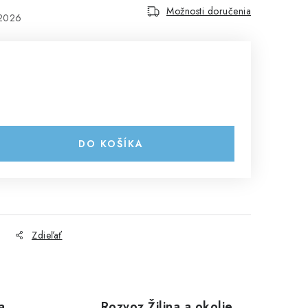
Možnosti doručenia
.2026
DO KOŠÍKA
Zdieľať
a
Rozvoz Žilina a okolie