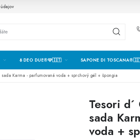
 údajov
🌷DEO DUE®️🩷🇮🇹
SAPONE DI TOSCANA®️🇮
á sada Karma - parfumovaná voda + sprchový gél + špongia
Tesori d´
sada Kar
voda + sp