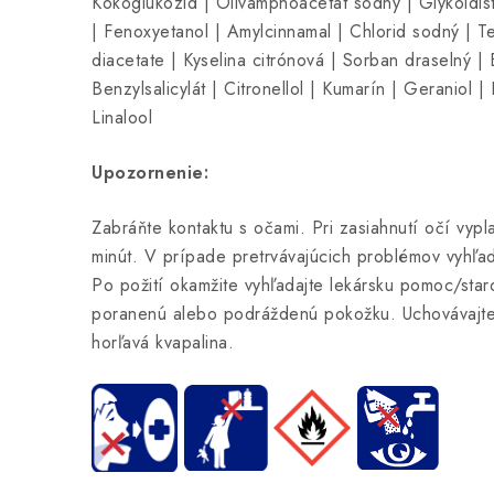
Kokoglukozid | Olivamphoacetát sodný | Glykoldist
| Fenoxyetanol | Amylcinnamal | Chlorid sodný | T
diacetate | Kyselina citrónová | Sorban draselný |
Benzylsalicylát | Citronellol | Kumarín | Geraniol 
Linalool
Upozornenie:
Zabráňte kontaktu s očami. Pri zasiahnutí očí vypl
minút. V prípade pretrvávajúcich problémov vyhľa
Po požití okamžite vyhľadajte lekársku pomoc/star
poranenú alebo podráždenú pokožku. Uchovávajte
horľavá kvapalina.