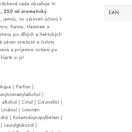
zdobená sada obsahuje tri
, 250 ml aromatický
EAN
u
, jemnú, no zároveň účinnú k
ianco, Karma, Hammam a
tresu po dlhých a hektických
závan sviežosti a čistoty.
emnú a príjemne voňavú po
kúpte si ju!
 Aqua | Parfum |
Amylcinnamylalkohol |
lkohol | Citral | Citronellol |
 Linalool | Limonén
odný | Kokamidopropylbetain |
| Laurylglukozid |