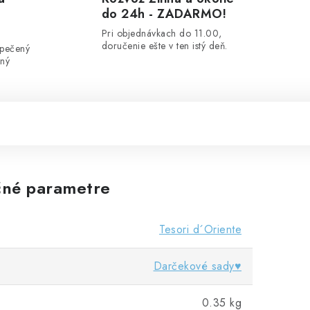
do 24h - ZADARMO!
Pri objednávkach do 11.00,
doručenie ešte v ten istý deň.
zpečený
ený
né parametre
Tesori d´Oriente
Darčekové sady♥️
0.35 kg