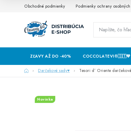
Prejsť
Obchodné podmienky
Podmienky ochrany osobných
na
obsah
ZĽAVY AŽ DO -40%
COCCOLATEVI®️🇮🇹💙
Domov
Darčekové sady♥️
Tesori d´ Oriente darčekov
Novinka