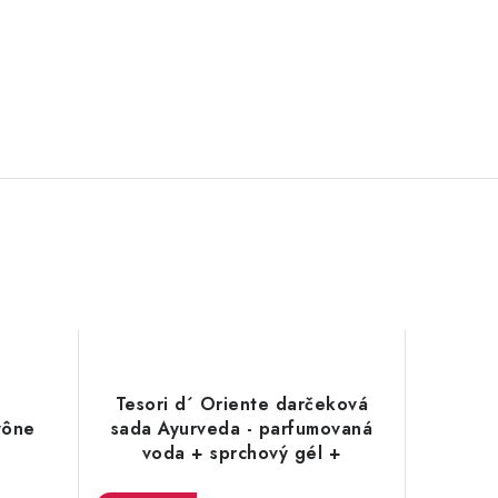
E
Tesori d´ Oriente darčeková
vône
sada Ayurveda - parfumovaná
voda + sprchový gél +
špongia