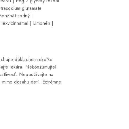
earát | Peg-7 glycerylkokoát
etrasodium glutamate
 Benzoát sodný |
| Hexylcinnamal | Limonén |
achujte dôkladne niekoľko
dajte lekára. Nekonzumujte!
ostlivosť. Nepoužívajte na
 mimo dosahu detí. Extrémne