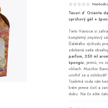
Neohodno
Tesori d´ Oriente d
sprchový gél + špon
Tieto Vianoce si zahra
kompletný zmyslový záž
Ďalekého východu pria
zdobená sada obsahuj
parfum, 250 ml aro
špongiu
, jemnú, no z
vôňach: Muschio Bia
uvoľniť sa a oslobodiť
Toaletná voda vám ked
krém jemne čistí a za
dobu. Na čo ešte čaká