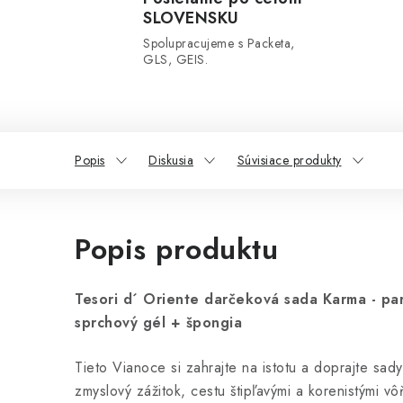
SLOVENSKU
Spolupracujeme s Packeta,
GLS, GEIS.
Popis
Diskusia
Súvisiace produkty
Popis produktu
Tesori d´ Oriente darčeková sada Karma - p
sprchový gél + špongia
Tieto Vianoce si zahrajte na istotu a doprajte sad
zmyslový zážitok, cestu štipľavými a korenistými 