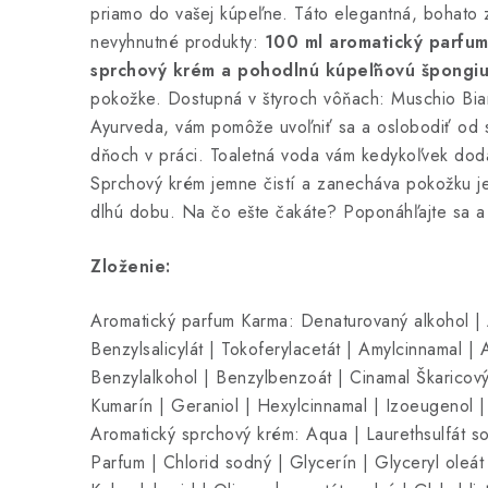
priamo do vašej kúpeľne. Táto elegantná, bohato 
nevyhnutné produkty:
100 ml aromatický parfum
sprchový krém a pohodlnú kúpeľňovú špongi
pokožke. Dostupná v štyroch vôňach: Muschio B
Ayurveda, vám pomôže uvoľniť sa a oslobodiť od s
dňoch v práci. Toaletná voda vám kedykoľvek dodá 
Sprchový krém jemne čistí a zanecháva pokožku j
dlhú dobu. Na čo ešte čakáte? Poponáhľajte sa a 
Zloženie:
Aromatický parfum Karma: Denaturovaný alkohol |
Benzylsalicylát | Tokoferylacetát | Amylcinnamal | 
Benzylalkohol | Benzylbenzoát | Cinamal Škaricový a
Kumarín | Geraniol | Hexylcinnamal | Izoeugenol |
Aromatický sprchový krém: Aqua | Laurethsulfát s
Parfum | Chlorid sodný | Glycerín | Glyceryl oleát 