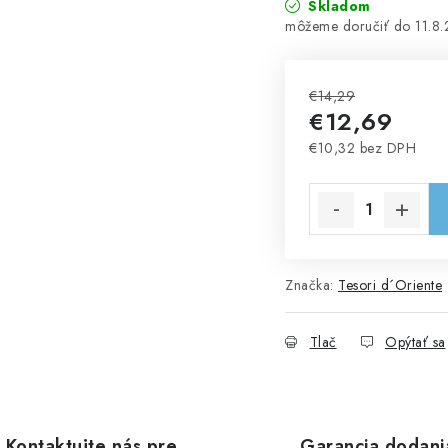
Skladom
11.8
€14,29
€12,69
€10,32 bez DPH
Jednotková cena:
Značka:
Tesori d´Oriente
Tlač
Opýtať sa
Kontaktujte nás pre
Garancia dodani