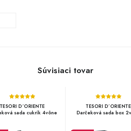
Súvisiaci tovar
TESORI D´ORIENTE
TESORI D´ORIENT
eková sada cukrík 4vône
Darčeková sada box 2