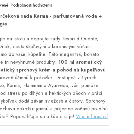
tené
Podrobnosti hodnotenia
arčeková sada Karma - parfumovaná voda +
gia
jte na istotu a doprajte sady Tesori d'Oriente,
itok, cestu štipľavými a korenistými vôňami
mo do vašej kúpeľne. Táto elegantná, bohato
e tri nevyhnutné produkty:
100 ml aromatický
matický sprchový krém a pohodlnú kúpeľňovú
ároveň účinnú k pokožke. Dostupná v štyroch
nco, Karma, Hammam a Ayurveda, vám pomôže
 od stresu po dlhých a hektických dňoch v práci.
ykoľvek dodá závan sviežosti a čistoty. Sprchový
necháva pokožku jemnú a príjemne voňavú po dlhú
te? Poponáhľajte sa a kúpte si ju!
Viac informácií