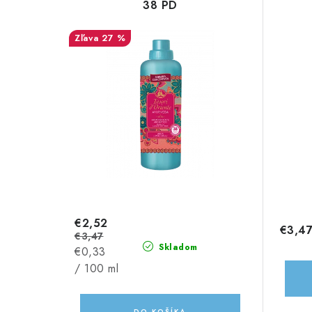
38 PD
27 %
€2,52
€3,4
€3,47
Skladom
Jednotková
€0,33
cena:
/ 100 ml
DO KOŠÍKA