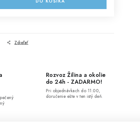
DO KOŠÍKA
Zdieľať
a
Rozvoz Žilina a okolie
do 24h - ZADARMO!
Pri objednávkach do 11.00,
doručenie ešte v ten istý deň.
zpečený
ený