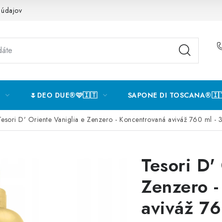
 údajov
🌷DEO DUE®️🩷🇮🇹
SAPONE DI TOSCANA®️🇮
Tesori D' Oriente Vaniglia e Zenzero - Koncentrovaná aviváž 760 ml -
Tesori D'
Zenzero -
aviváž 76