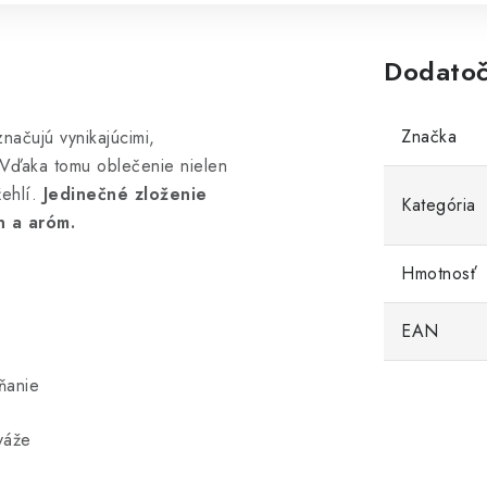
Dodatoč
Značka
načujú vynikajúcimi,
 Vďaka tomu oblečenie nielen
žehlí.
Jedinečné zloženie
Kategória
ín a aróm.
Hmotnosť
EAN
ňanie
váže