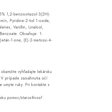
% 1,2-benzisotiazol-3(2H)-
n, Pyridine-2-tiol 1-oxide,
nes, Vanillin, Linalool,
l Benzoate. Obsahuje: 1-
il)etán-1-one, (E)-2-metossi-4-
okamžite vyhľadajte lekársku
 V prípade zasiahnutia očí
e umyte ruky. Pri kontakte s
sku pomoc/starostlivosť.