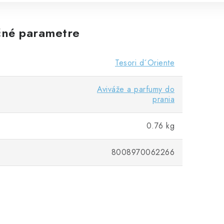
né parametre
Tesori d´Oriente
Aviváže a parfumy do
prania
0.76 kg
8008970062266