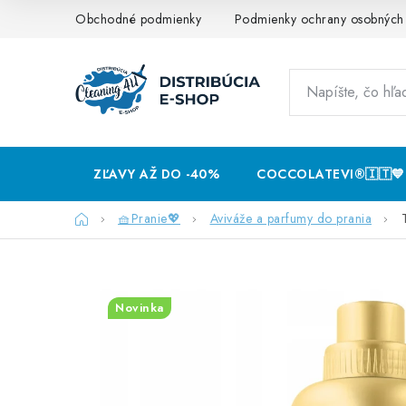
Prejsť
Obchodné podmienky
Podmienky ochrany osobných
na
obsah
ZĽAVY AŽ DO -40%
COCCOLATEVI®️🇮🇹💙
Domov
🧺Pranie💖
Aviváže a parfumy do prania
Novinka