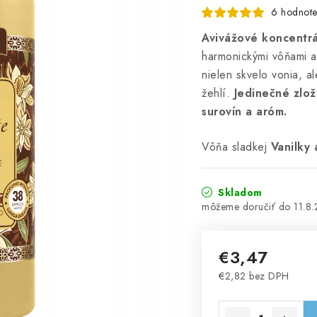
6 hodnote
Avivážové koncentrá
harmonickými vôňami a
nielen skvelo vonia, a
žehlí.
Jedinečné zlož
surovín a aróm.
Vôňa sladkej
Vanilky 
Skladom
11.8
€3,47
€2,82 bez DPH
Jednotková cena: