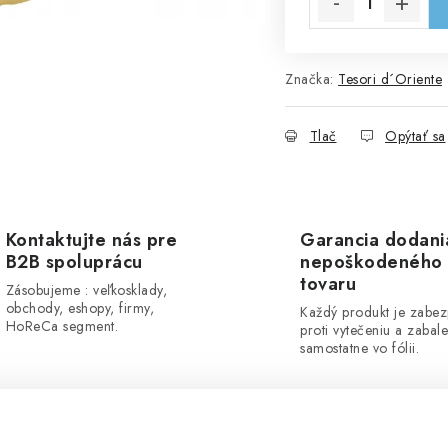
Značka:
Tesori d´Oriente
Tlač
Opýtať sa
Kontaktujte nás pre
Garancia dodani
B2B spoluprácu
nepoškodeného
tovaru
Zásobujeme : veľkosklady,
obchody, eshopy, firmy,
Každý produkt je zabe
HoReCa segment.
proti vytečeniu a zabal
samostatne vo fólii.