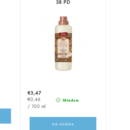
38 PD
€3,47
Jednotková
€0,46
Skladom
cena:
/ 100 ml
DO KOŠÍKA