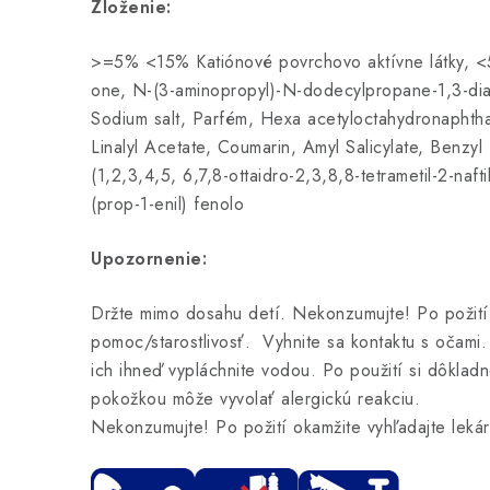
Zloženie:
>=5% <15% Katiónové povrchovo aktívne látky, <5
one, N-(3-aminopropyl)-N-dodecylpropane-1,3-diamí
Sodium salt, Parfém, Hexa acetyloctahydronaphthale
Linalyl Acetate, Coumarin, Amyl Salicylate, Benzy
(1,2,3,4,5, 6,7,8-ottaidro-2,3,8,8-tetrametil-2-naft
(prop-1-enil) fenolo
Upozornenie:
Držte mimo dosahu detí. Nekonzumujte! Po požití 
pomoc/starostlivosť. Vyhnite sa kontaktu s očami.
ich ihneď vypláchnite vodou. Po použití si dôkladn
pokožkou môže vyvolať alergickú reakciu.
Nekonzumujte! Po požití okamžite vyhľadajte lekár