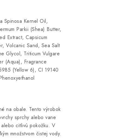
a Spinosa Kernel Oil,
ermum Parkii (Shea) Butter,
ed Extract, Capsicum
r, Volcanic Sand, Sea Salt
ne Glycol, Triticum Vulgare
er (Aqua), Fragrance
15985 (Yellow 6), CI 19140
, Phenoxyethanol
né na obale. Tento výrobok
ovrchy sprchy alebo vane
alebo citlivú pokožku. V
ľkým množstvom čistej vody.