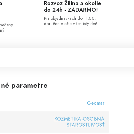
a
Rozvoz Žilina a okolie
do 24h - ZADARMO!
Pri objednávkach do 11.00,
doručenie ešte v ten istý deň.
zpečený
ený
né parametre
Geomar
KOZMETIKA-OSOBNÁ
STAROSTLIVOSŤ