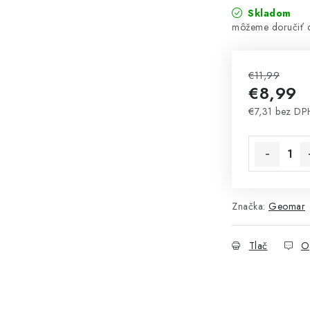
Skladom
€11,99
€8,99
€7,31 bez DP
Jednotková 
Značka:
Geomar
Tlač
O