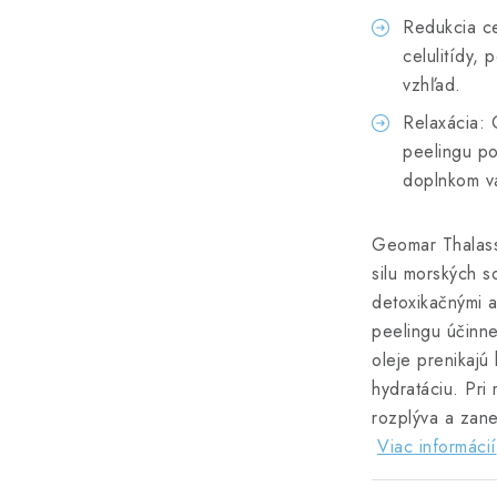
Redukcia ce
celulitídy,
vzhľad.
Relaxácia: 
peelingu po
doplnkom vaš
Geomar Thalass
silu morských s
detoxikačnými a
peelingu účinne
oleje prenikajú
hydratáciu. Pri
rozplýva a zan
Viac informácií