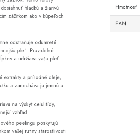
Hmotnosť
dosiahnuť hladkú a žiarivú
cim zážitkom ako v kúpeľoch
EAN
emne odstraňuje odumreté
mnejšiu pleť. Pravidelné
pkov a udržiava vašu pleť
 extrakty a prírodné oleje,
kožku a zanecháva ju jemnú a
iava na výskyt celulitídy,
nejší vzhľad.
elového peelingu poskytujú
om vašej rutiny starostlivosti