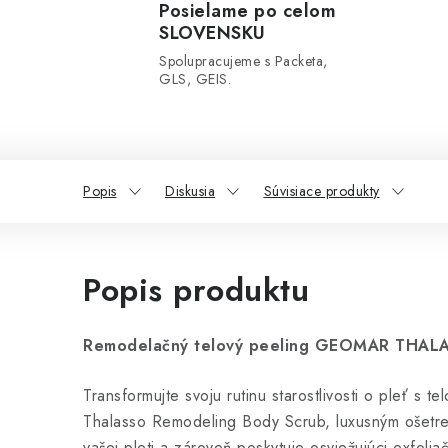
Posielame po celom
SLOVENSKU
Spolupracujeme s Packeta,
GLS, GEIS.
Popis
Diskusia
Súvisiace produkty
Popis produktu
Remodelačný telový peeling GEOMAR THAL
Transformujte svoju rutinu starostlivosti o pleť s
Thalasso Remodeling Body Scrub, luxusným ošetr
vašej pleti a zároveň poskytuje osviežujúci exfolia