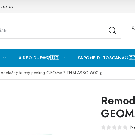
 údajov
🌷DEO DUE®️🩷🇮🇹
SAPONE DI TOSCANA®️🇮
odelačný telový peeling GEOMAR THALASSO 600 g
Remode
GEOM
N