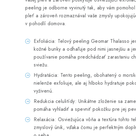
peeling je odborne vyvinutý tak, aby vám pomohol 
pleť a zároveň rozmaznával vaše zmysly upokojujú
v pohodlí domova.
Exfoliácia: Telový peeling Geomar Thalasso j
kožné bunky a odhaľuje pod nimi jasnejšiu a je
používanie pomáha predchádzať zarastaniu chĺ
sviežu.
Hydratácia: Tento peeling, obohatený o morské
nielenže exfoliuje, ale aj hlboko hydratuje po
vyživenú.
Redukcia celulitídy: Unikátne zloženie sa zamer
pomáha vyhladiť a spevniť pokožku pre jej pev
Relaxácia: Osviežujúca vôňa a textúra tohto t
zmyslový únik, vďaka čomu je perfektným doplnk
o seba.