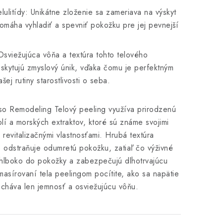
lulitídy: Unikátne zloženie sa zameriava na výskyt
 pomáha vyhladiť a spevniť pokožku pre jej pevnejší
Osviežujúca vôňa a textúra tohto telového
skytujú zmyslový únik, vďaka čomu je perfektným
ej rutiny starostlivosti o seba.
o Remodeling Telový peeling využíva prirodzenú
olí a morských extraktov, ktoré sú známe svojimi
 revitalizačnými vlastnosťami. Hrubá textúra
 odstraňuje odumretú pokožku, zatiaľ čo výživné
 hlboko do pokožky a zabezpečujú dlhotrvajúcu
 masírovaní tela peelingom pocítite, ako sa napätie
echáva len jemnosť a osviežujúcu vôňu.