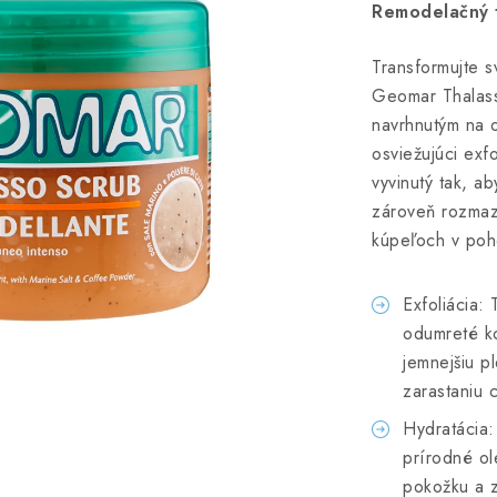
Remodelačný
Transformujte sv
Geomar Thalass
navrhnutým na o
osviežujúci exf
vyvinutý tak, a
zároveň rozmaz
kúpeľoch v poh
Exfoliácia:
odumreté ko
jemnejšiu p
zarastaniu 
Hydratácia:
prírodné ole
pokožku a z