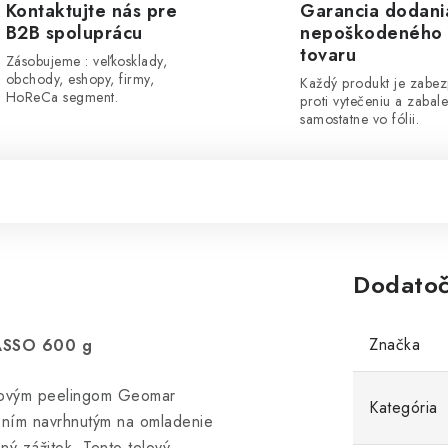
Kontaktujte nás pre
Garancia dodani
B2B spoluprácu
nepoškodeného
tovaru
Zásobujeme : veľkosklady,
obchody, eshopy, firmy,
Každý produkt je zabe
HoReCa segment.
proti vytečeniu a zabal
samostatne vo fólii.
Dodatoč
Značka
ASSO 600 g
 telovým peelingom Geomar
Kategória
ením navrhnutým na omladenie
čný zážitok. Tento telový