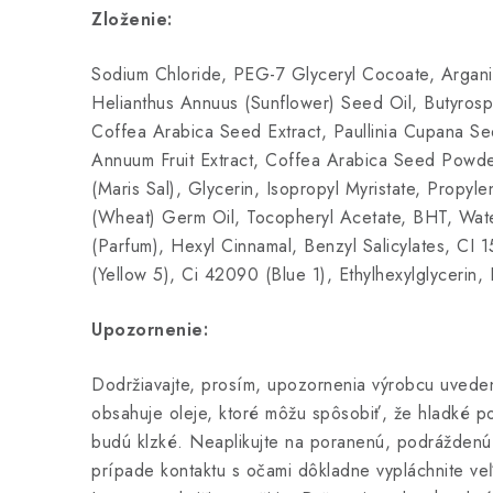
Zloženie:
Sodium Chloride, PEG-7 Glyceryl Cocoate, Argani
Helianthus Annuus (Sunflower) Seed Oil, Butyrosp
Coffea Arabica Seed Extract, Paullinia Cupana Se
Annuum Fruit Extract, Coffea Arabica Seed Powde
(Maris Sal), Glycerin, Isopropyl Myristate, Propyle
(Wheat) Germ Oil, Tocopheryl Acetate, BHT, Wat
(Parfum), Hexyl Cinnamal, Benzyl Salicylates, CI 
(Yellow 5), Ci 42090 (Blue 1), Ethylhexylglycerin
Upozornenie:
Dodržiavajte, prosím, upozornenia výrobcu uvede
obsahuje oleje, ktoré môžu spôsobiť, že hladké p
budú klzké. Neaplikujte na poranenú, podráždenú 
prípade kontaktu s očami dôkladne vypláchnite ve