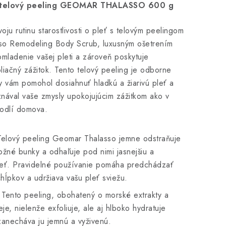
 telový peeling GEOMAR THALASSO 600 g
oju rutinu starostlivosti o pleť s telovým peelingom
o Remodeling Body Scrub, luxusným ošetrením
mladenie vašej pleti a zároveň poskytuje
oliačný zážitok. Tento telový peeling je odborne
by vám pomohol dosiahnuť hladkú a žiarivú pleť a
nával vaše zmysly upokojujúcim zážitkom ako v
odlí domova.
 Telový peeling Geomar Thalasso jemne odstraňuje
žné bunky a odhaľuje pod nimi jasnejšiu a
leť. Pravidelné používanie pomáha predchádzať
chĺpkov a udržiava vašu pleť sviežu.
 Tento peeling, obohatený o morské extrakty a
je, nielenže exfoliuje, ale aj hlboko hydratuje
anecháva ju jemnú a vyživenú.