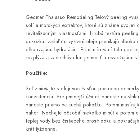
Geomar Thalasso Remodeling Telový peeling využí
solí a morských extraktov, ktoré sú známe svojimi 
revitalizačnými vlastnosťami. Hrubá textúra peeli
pokožku, zatiaľ čo výživné oleje prenikajú hlbok
dlhotrvajúcu hydratáciu. Pri masírovaní tela peeli
rozplýva a zanecháva len jemnosť a osviežujúcu v
Použitie:
Soľ zmiešajte s olejovou časťou pomocou odmerk
konzistencia. Pre jemnejší účinok naneste na vlhk
naneste priamo na suchú pokožku. Potom masírujt
nahor. Nechajte pôsobiť niekoľko minút a potom 
teplej vody bez čistiaceho prostriedku a pokraču
krát týždenne.