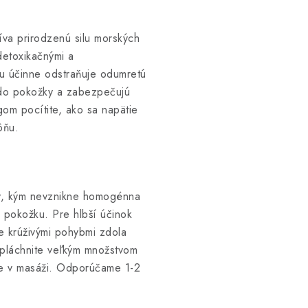
va prirodzenú silu morských
detoxikačnými a
ngu účinne odstraňuje odumretú
o do pokožky a zabezpečujú
ngom pocítite, ako sa napätie
ôňu.
y, kým nevznikne homogénna
ú pokožku. Pre hlbší účinok
e krúživými pohybmi zdola
opláchnite veľkým množstvom
jte v masáži. Odporúčame 1-2