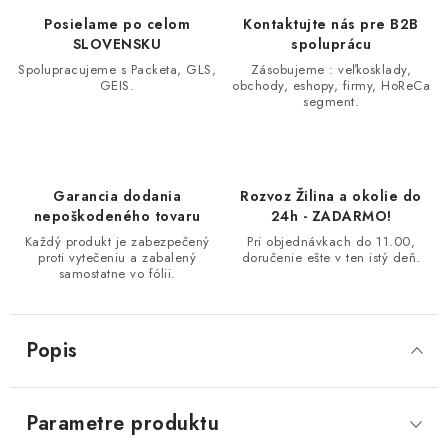
Posielame po celom
Kontaktujte nás pre B2B
SLOVENSKU
spoluprácu
Spolupracujeme s Packeta, GLS,
Zásobujeme : veľkosklady,
GEIS.
obchody, eshopy, firmy, HoReCa
segment.
Garancia dodania
Rozvoz Žilina a okolie do
nepoškodeného tovaru
24h - ZADARMO!
Každý produkt je zabezpečený
Pri objednávkach do 11.00,
proti vytečeniu a zabalený
doručenie ešte v ten istý deň.
samostatne vo fólii.
Popis
Parametre produktu