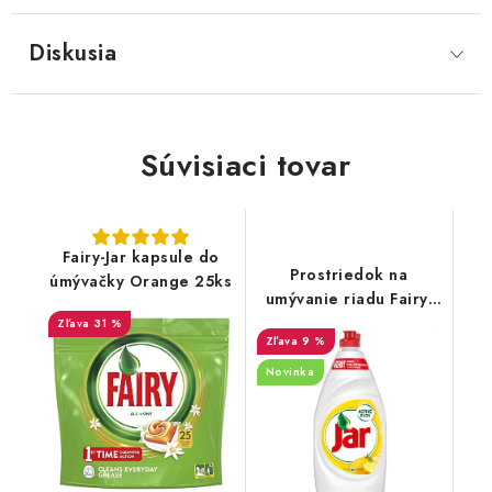
Diskusia
Súvisiaci tovar
Fairy-Jar kapsule do
Prostriedok na
úmývačky Orange 25ks
umývanie riadu Fairy-
Jar Citrón 900ml
31 %
9 %
Novinka