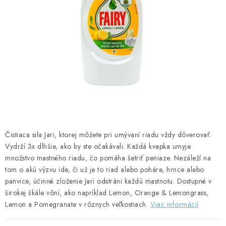
ČISTENIE DOMÁCNOSTI
PAPIEROVÁ HYGIENA A UTIERKY
KOZMETIKA-OSOBNÁ STAROSTLIVOSŤ
ANTIBAKTERIÁLNE A DEZINFEKČNÉ PRODUKTY
DARČEKOVÉ SADY♥️
LED SVIEČKY
Čistiaca sila Jari, ktorej môžete pri umývaní riadu vždy dôverovať.
Vydrží 3x dlhšie, ako by ste očakávali. Každá kvapka umyje
množstvo mastného riadu, čo pomáha šetriť peniaze. Nezáleží na
DISTRIBÚCIA - B2B SPOLUPRÁCA
tom o akú výzvu ide, či už je to riad alebo poháre, hrnce alebo
panvice, účinné zloženie Jari odstráni každú mastnotu. Dostupné v
KONTAKTY
širokej škále vôní, ako napríklad Lemon, Orange & Lemongrass,
Lemon a Pomegranate v rôznych veľkostiach.
Viac informácií
CENY A SPÔSOBY DOPRAVY