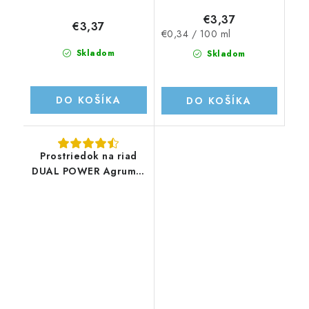
€3,37
€3,37
Jednotková
€0,34 / 100 ml
cena:
Skladom
Skladom
DO KOŠÍKA
DO KOŠÍKA
Prostriedok na riad
DUAL POWER Agrumi -
1L/250 dávok