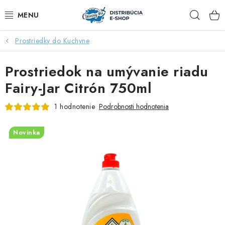
Prejsť
Hľad
na
obsah
Prostriedky do Kuchyne
ZĽAVY AŽ DO -40%
Prostriedok na umývanie riadu
COCCOLATEVI®️🇮🇹💙
Fairy-Jar Citrón 750ml
🌷DEO DUE®️🩷🇮🇹
1 hodnotenie
Podrobnosti hodnotenia
SAPONE DI TOSCANA®️🇮🇹🌸
Novinka
🧺PRANIE💖
🆕®️ NAŠE NOVINKY
VOŇAVÝ DOMOV