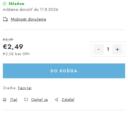
Skladom
UPRATOVACIE SLUŽBY
11.8.2026
Možnosti doručenia
ZAREGISTRUJTE SA
OBCHODNÉ PODMIENKY
€3,39
€2,49
ZNAČKY
€2,02 bez DPH
Jednotková cena:
Obchodné podmienky
Podmienky ochrany osobných údajov
DO KOŠÍKA
Značka:
Fairy-Jar
Tlač
Opýtať sa
Zdieľať