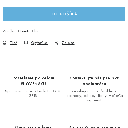
Jednotková cena:
DO KOŠÍKA
Značka:
Chante Clair
Tlač
Opýtať sa
Zdieľať
Posielame po celom
Kontaktujte nás pre B2B
SLOVENSKU
spoluprácu
Spolupracujeme s Packeta, GLS,
Zásobujeme : veľkosklady,
GEIS.
obchody, eshopy, firmy, HoReCa
segment.
Garancia dodania
Rozvoz Žilina a okolie do