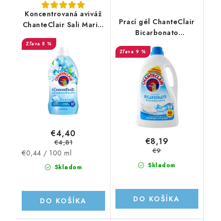
Koncentrovaná aviváž
Prací gél ChanteClair
ChanteClair Sali Marini
Bicarbonato
e Fior di Loto -
2070ml/46PD
8 %
1.14L/57PD
9 %
€4,40
€8,19
€4,81
€9
Jednotková
€0,44 / 100 ml
cena:
Skladom
Skladom
DO KOŠÍKA
DO KOŠÍKA