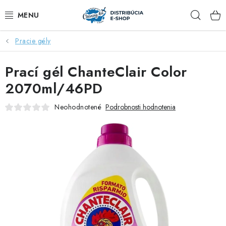
Prejsť
Hľad
na
obsah
Pracie gély
ZĽAVY AŽ DO -40%
Prací gél ChanteClair Color
COCCOLATEVI®️🇮🇹💙
2070ml/46PD
🌷DEO DUE®️🩷🇮🇹
Neohodnotené
Podrobnosti hodnotenia
SAPONE DI TOSCANA®️🇮🇹🌸
🧺PRANIE💖
🆕®️ NAŠE NOVINKY
VOŇAVÝ DOMOV