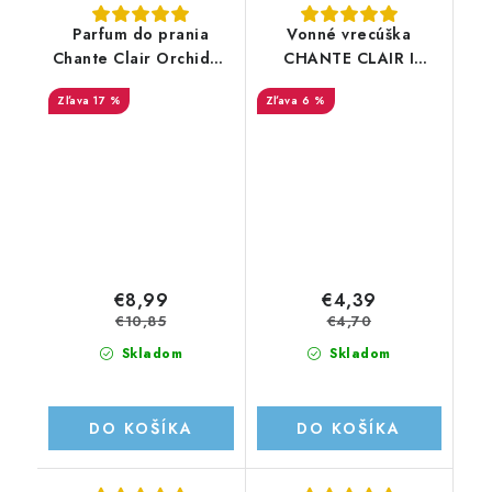
Parfum do prania
Vonné vrecúška
Chante Clair Orchidea
CHANTE CLAIR I
e Fico 220ML
CONCENTRATI
17 %
6 %
MUSCHIO BIANCO 3KS
€8,99
€4,39
€10,85
€4,70
Skladom
Skladom
DO KOŠÍKA
DO KOŠÍKA