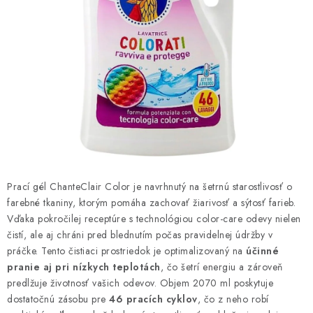
ČISTENIE DOMÁCNOSTI
PAPIEROVÁ HYGIENA A UTIERKY
KOZMETIKA-OSOBNÁ STAROSTLIVOSŤ
ANTIBAKTERIÁLNE A DEZINFEKČNÉ PRODUKTY
DARČEKOVÉ SADY♥️
LED SVIEČKY
Prací gél ChanteClair Color je navrhnutý na šetrnú starostlivosť o
farebné tkaniny, ktorým pomáha zachovať žiarivosť a sýtosť farieb.
Vďaka pokročilej receptúre s technológiou color-care odevy nielen
DISTRIBÚCIA - B2B SPOLUPRÁCA
čistí, ale aj chráni pred blednutím počas pravidelnej údržby v
práčke. Tento čistiaci prostriedok je optimalizovaný na
účinné
KONTAKTY
pranie aj pri nízkych teplotách
, čo šetrí energiu a zároveň
predlžuje životnosť vašich odevov. Objem 2070 ml poskytuje
CENY A SPÔSOBY DOPRAVY
dostatočnú zásobu pre
46 pracích cyklov
, čo z neho robí