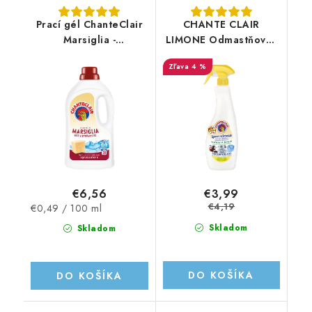
Prací gél ChanteClair
CHANTE CLAIR
Marsiglia -
LIMONE Odmastňovač
1260ml/28PD
750!ml
4 %
€6,56
€3,99
€4,19
Jednotková
€0,49 / 100 ml
cena:
Skladom
Skladom
DO KOŠÍKA
DO KOŠÍKA