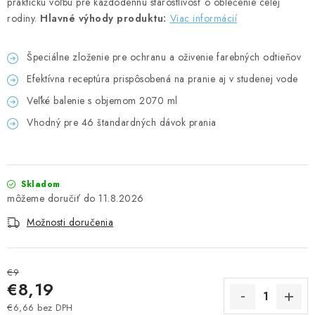
praktickú voľbu pre každodennú starostlivosť o oblečenie celej
UPRATOVACIE SLUŽBY
rodiny.
Hlavné výhody produktu:
Viac informácií
ZAREGISTRUJTE SA
Špeciálne zloženie pre ochranu a oživenie farebných odtieňov
Efektívna receptúra prispôsobená na pranie aj v studenej vode
OBCHODNÉ PODMIENKY
Veľké balenie s objemom 2070 ml
Vhodný pre 46 štandardných dávok prania
ZNAČKY
Obchodné podmienky
Podmienky ochrany osobných údajov
Skladom
11.8.2026
Možnosti doručenia
€9
€8,19
€6,66 bez DPH