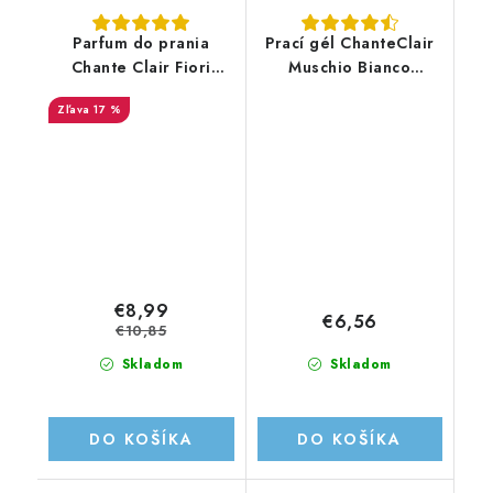
Parfum do prania
Prací gél ChanteClair
Chante Clair Fiori
Muschio Bianco
Arancio di Narciso
1260ml/28PD
17 %
220ML
€8,99
€6,56
€10,85
Skladom
Skladom
DO KOŠÍKA
DO KOŠÍKA