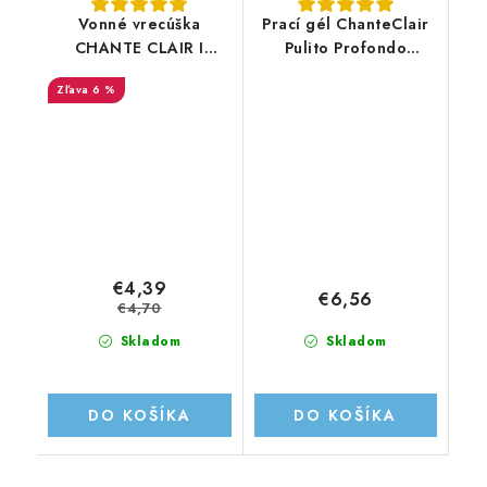
Vonné vrecúška
Prací gél ChanteClair
CHANTE CLAIR I
Pulito Profondo
CONCENTRATI SALI
1260ml/28PD
6 %
MARINI E FIOR DI
LOTO 3KS
€4,39
€6,56
€4,70
Skladom
Skladom
DO KOŠÍKA
DO KOŠÍKA