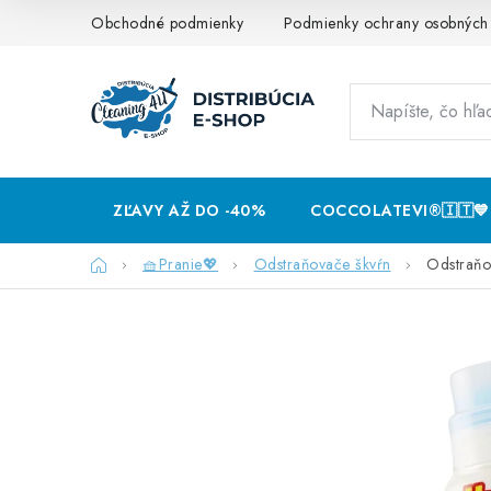
Prejsť
Obchodné podmienky
Podmienky ochrany osobných
na
obsah
ZĽAVY AŽ DO -40%
COCCOLATEVI®️🇮🇹💙
Domov
🧺Pranie💖
Odstraňovače škvŕn
Odstraňo