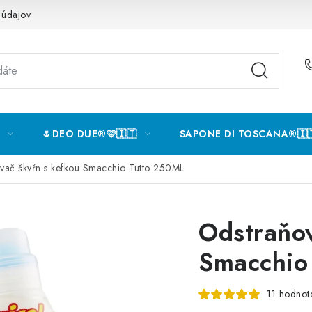
 údajov
🌷DEO DUE®️🩷🇮🇹
SAPONE DI TOSCANA®️🇮
vač škvŕn s kefkou Smacchio Tutto 250ML
Odstraňov
Smacchio
11 hodnot