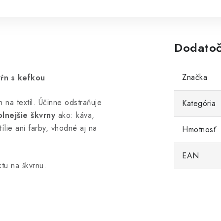
Dodatoč
Značka
ŕn s kefkou
 na textil. Účinne odstraňuje
Kategória
lnejšie škvrny
ako: káva,
ílie ani farby, vhodné aj na
Hmotnosť
EAN
tu na škvrnu.