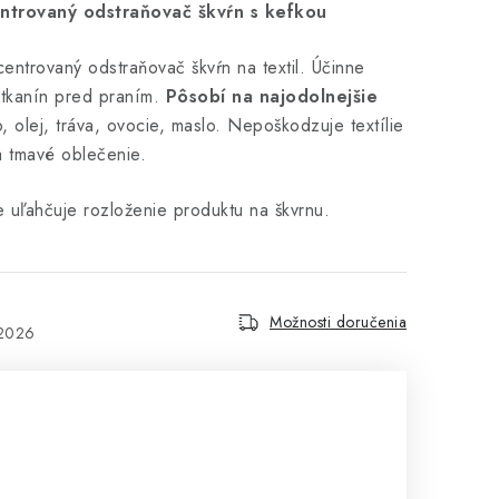
trovaný odstraňovač škvŕn s kefkou
entrovaný odstraňovač škvŕn na textil. Účinne
z tkanín pred praním.
Pôsobí na najodolnejšie
, olej, tráva, ovocie, maslo. Nepoškodzuje textílie
a tmavé oblečenie.
 uľahčuje rozloženie produktu na škvrnu.
Možnosti doručenia
.2026