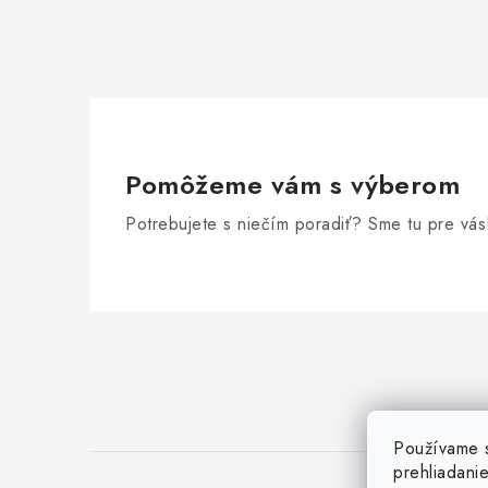
Pomôžeme vám s výberom
Potrebujete s niečím poradiť? Sme tu pre vás
Z
á
p
ä
Používame s
prehliadani