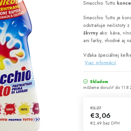
Smacchio Tutto
koncen
Smacchio Tutto je konc
odstraňuje nečistoty 
škvrny
ako: káva, víno
ani farby, vhodné aj n
Vďaka špeciálnej kefke
Viac informácií
Skladom
11.8
€3,27
€3,06
€2,49 bez DPH
Jednotková cena: