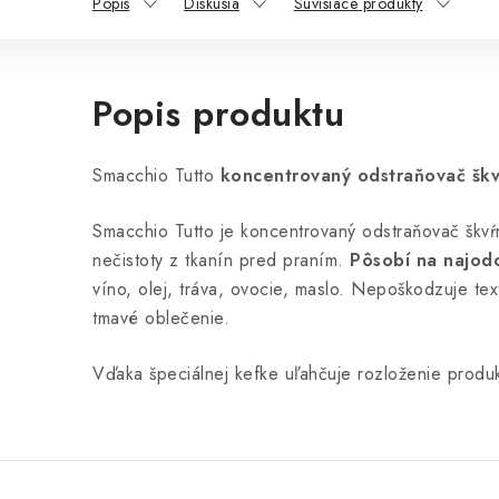
Popis
Diskusia
Súvisiace produkty
Popis produktu
Smacchio Tutto
koncentrovaný odstraňovač škv
Smacchio Tutto je koncentrovaný odstraňovač škvŕn
nečistoty z tkanín pred praním.
Pôsobí na najodo
víno, olej, tráva, ovocie, maslo. Nepoškodzuje text
tmavé oblečenie.
Vďaka špeciálnej kefke uľahčuje rozloženie produk