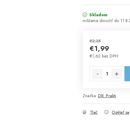
Skladom
11.8
€2,35
€1,99
€1,62 bez DPH
Jednotková cena:
Značka:
DR. Prakti
Tlač
Opýtať sa