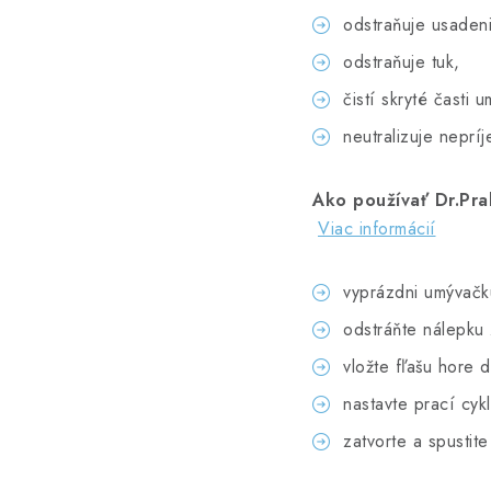
odstraňuje usaden
odstraňuje tuk,
čistí skryté časti 
neutralizuje neprí
Ako používať Dr.Prak
Viac informácií
vyprázdni umývačk
odstráňte nálepku 
vložte fľašu hore 
nastavte prací cyk
zatvorte a spustit