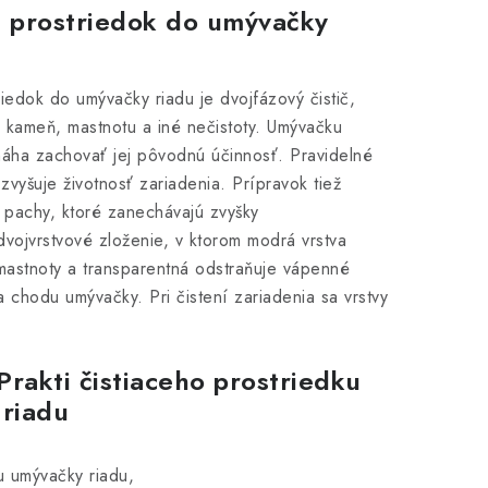
ci prostriedok do umývačky
triedok do umývačky riadu je dvojfázový čistič,
 kameň, mastnotu a iné nečistoty.
Umývačku
áha zachovať jej pôvodnú účinnosť.
Pravidelné
 zvyšuje životnosť zariadenia.
Prípravok tiež
 pachy, ktoré zanechávajú zvyšky
dvojvrstvové zloženie, v ktorom modrá vrstva
mastnoty a transparentná odstraňuje vápenné
ia chodu umývačky.
Pri čistení zariadenia sa vrstvy
Prakti čistiaceho prostriedku
 riadu
u umývačky riadu,