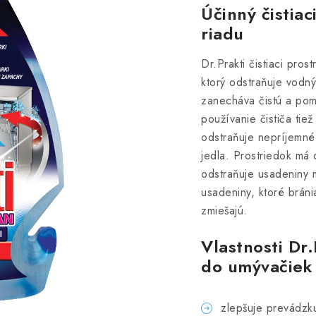
Účinný čistia
riadu
Dr.Prakti čistiaci pros
ktorý odstraňuje vodný
zanecháva čistú a pom
používanie čističa tiež
odstraňuje nepríjemné
jedla.
Prostriedok má 
odstraňuje usadeniny 
usadeniny, ktoré brán
zmiešajú.
Vlastnosti Dr.
do umývačiek
zlepšuje prevádzk