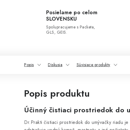
Posielame po celom
SLOVENSKU
Spolupracujeme s Packeta,
GLS, GEIS.
Popis
Diskusia
Súvisiace produkty
Popis produktu
Účinný čistiaci prostriedok do
Dr.Prakti čistiaci prostriedok do umývačky riadu je 
odstraňuje vodný kameň, mastnotu a iné nečistoty