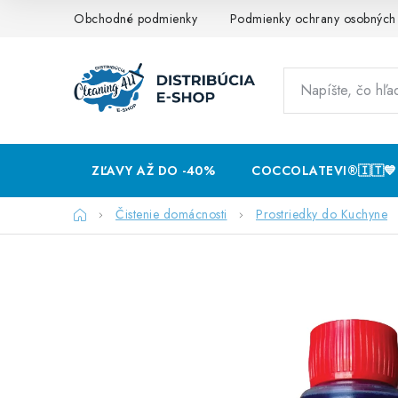
Prejsť
Obchodné podmienky
Podmienky ochrany osobných
na
obsah
ZĽAVY AŽ DO -40%
COCCOLATEVI®️🇮🇹💙
Domov
Čistenie domácnosti
Prostriedky do Kuchyne