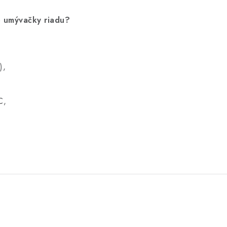
do umývačky riadu?
),
C,