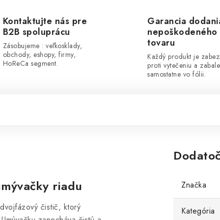
Kontaktujte nás pre
Garancia dodani
B2B spoluprácu
nepoškodeného
tovaru
Zásobujeme : veľkosklady,
obchody, eshopy, firmy,
Každý produkt je zabe
HoReCa segment.
proti vytečeniu a zabal
samostatne vo fólii.
Dodatoč
 umývačky riadu
Značka
dvojfázový čistič, ktorý
Kategória
. Umývačku zanecháva čistú a