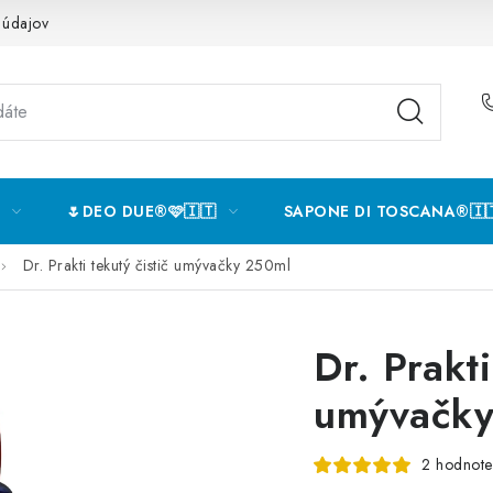
 údajov
🌷DEO DUE®️🩷🇮🇹
SAPONE DI TOSCANA®️🇮
Dr. Prakti tekutý čistič umývačky 250ml
Dr. Prakti
umývačky
2 hodnote