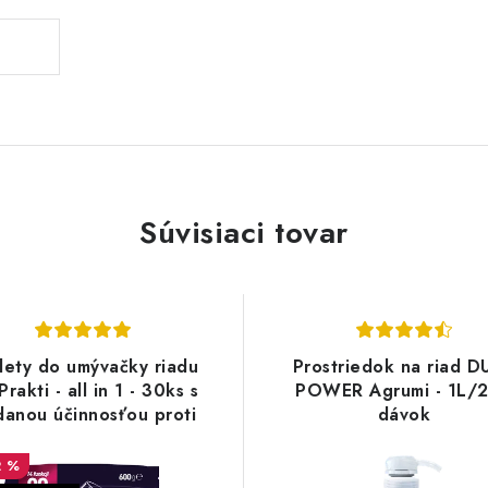
Súvisiaci tovar
lety do umývačky riadu
Prostriedok na riad D
rakti - all in 1 - 30ks s
POWER Agrumi - 1L/
danou účinnosťou proti
dávok
vodnému kameňu
2 %