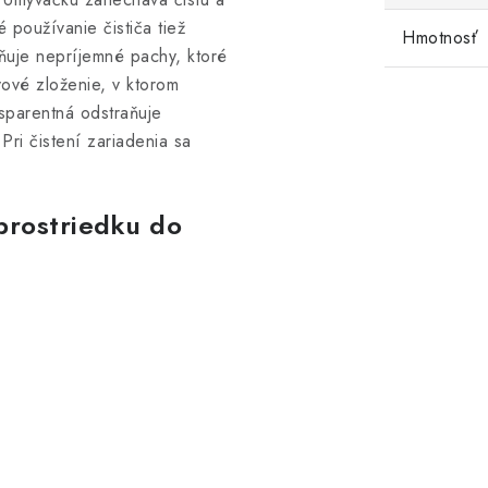
používanie čističa tiež
Hmotnosť
aňuje nepríjemné pachy, ktoré
vové zloženie, v ktorom
sparentná odstraňuje
ri čistení zariadenia sa
 prostriedku do