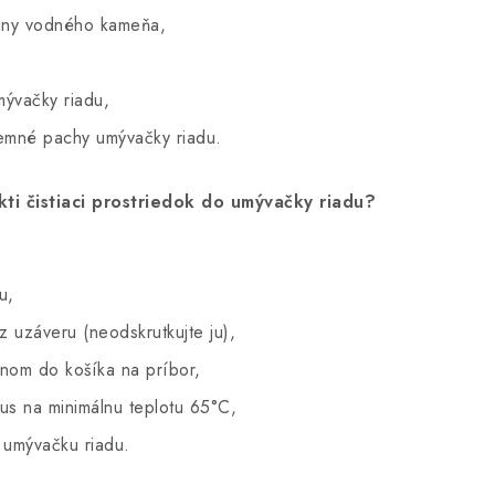
iny vodného kameňa,
umývačky riadu,
jemné pachy umývačky riadu.
ti čistiaci prostriedok do umývačky riadu?
u,
z uzáveru (neodskrutkujte ju),
dnom do košíka na príbor,
lus na minimálnu teplotu 65°C,
e umývačku riadu.