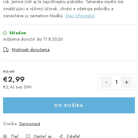
rúk. Jemne čistí aj tú najcitlivejšiu pokožku. Talianske mydlo má
UPRATOVACIE SLUŽBY
zmäkčujúci a výživný účinok, chráni a ošetruje pokožku a
zanecháva ju zamatovo hladkú.
Viac informácií
ZAREGISTRUJTE SA
Skladom
OBCHODNÉ PODMIENKY
11.8.2026
Možnosti doručenia
ZNAČKY
€3,49
Obchodné podmienky
Podmienky ochrany osobných údajov
€2,99
€2,43 bez DPH
Jednotková cena:
DO KOŠÍKA
Značka:
Dermomed
Tlač
Opýtať sa
Zdieľať