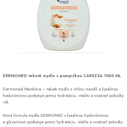
ČISTENIE DOMÁCNOSTI
PAPIEROVÁ HYGIENA A UTIERKY
KOZMETIKA-OSOBNÁ STAROSTLIVOSŤ
ANTIBAKTERIÁLNE A DEZINFEKČNÉ PRODUKTY
DARČEKOVÉ SADY♥️
LED SVIEČKY
DERMOMED tekuté mydlo s pumpičkou CAREZZA 1000 ML
DISTRIBÚCIA - B2B SPOLUPRÁCA
Dermomed Mandoria – tekuté mydlo s vôňou mandlí a kyselinou
hyalurónovou poskytuje jemnú hydratáciu, vitalitu a sviežosť pokožky
rúk.
KONTAKTY
Nová formula mydla DERMOMED s kyselinou hyalurónovou
CENY A SPÔSOBY DOPRAVY
a glycerínom poskytuje jemnú hydratáciu, vitalitu a sviežosť pokožky