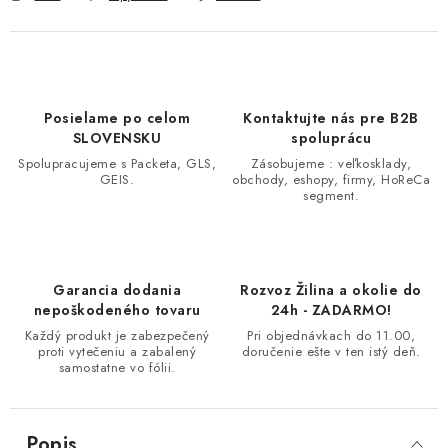
Posielame po celom
Kontaktujte nás pre B2B
SLOVENSKU
spoluprácu
Spolupracujeme s Packeta, GLS,
Zásobujeme : veľkosklady,
GEIS.
obchody, eshopy, firmy, HoReCa
segment.
Garancia dodania
Rozvoz Žilina a okolie do
nepoškodeného tovaru
24h - ZADARMO!
Každý produkt je zabezpečený
Pri objednávkach do 11.00,
proti vytečeniu a zabalený
doručenie ešte v ten istý deň.
samostatne vo fólii.
Popis