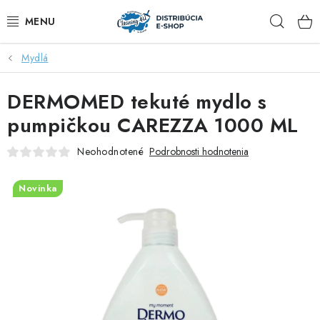
Prejsť
Hľad
na
obsah
Mydlá
ZĽAVY AŽ DO -40%
DERMOMED tekuté mydlo s
COCCOLATEVI®️🇮🇹💙
pumpičkou CAREZZA 1000 ML
🌷DEO DUE®️🩷🇮🇹
Neohodnotené
Podrobnosti hodnotenia
SAPONE DI TOSCANA®️🇮🇹🌸
Novinka
🧺PRANIE💖
🆕®️ NAŠE NOVINKY
VOŇAVÝ DOMOV