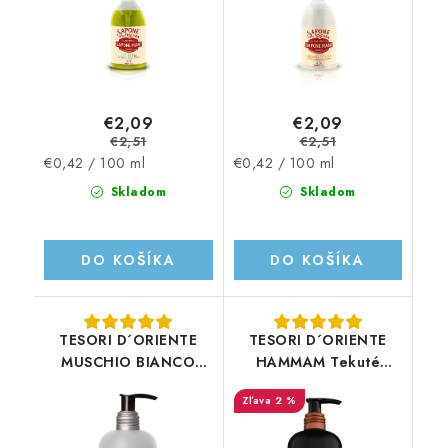
€2,09
€2,09
€2,51
€2,51
Jednotková
Jednotková
€0,42 / 100 ml
€0,42 / 100 ml
cena:
cena:
Skladom
Skladom
DO KOŠÍKA
DO KOŠÍKA
TESORI D´ORIENTE
TESORI D´ORIENTE
MUSCHIO BIANCO
HAMMAM Tekuté
Tekuté mydlo 300ML
mydlo 300ml
2 %