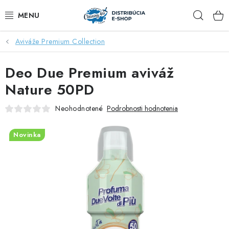
Prejsť
Hľad
na
obsah
Aviváže Premium Collection
ZĽAVY AŽ DO -40%
Deo Due Premium aviváž
COCCOLATEVI®️🇮🇹💙
Nature 50PD
🌷DEO DUE®️🩷🇮🇹
Neohodnotené
Podrobnosti hodnotenia
SAPONE DI TOSCANA®️🇮🇹🌸
Novinka
🧺PRANIE💖
🆕®️ NAŠE NOVINKY
VOŇAVÝ DOMOV