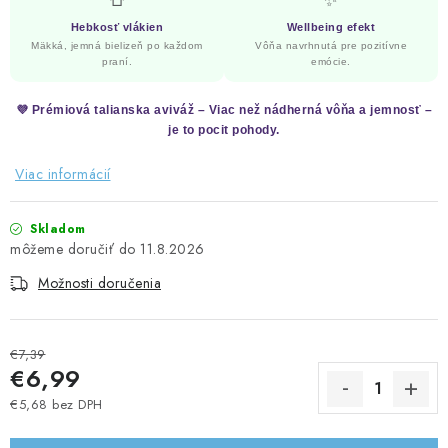
👕
✨
Hebkosť vlákien
Wellbeing efekt
Mäkká, jemná bielizeň po každom
Vôňa navrhnutá pre pozitívne
praní.
emócie.
💜 Prémiová talianska aviváž – Viac než nádherná vôňa a jemnosť –
je to pocit pohody.
Viac informácií
Skladom
11.8.2026
Možnosti doručenia
€7,39
€6,99
€5,68 bez DPH
Jednotková cena: