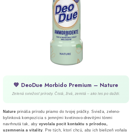
ČISTENIE DOMÁCNOSTI
PAPIEROVÁ HYGIENA A UTIERKY
KOZMETIKA-OSOBNÁ STAROSTLIVOSŤ
ANTIBAKTERIÁLNE A DEZINFEKČNÉ PRODUKTY
DARČEKOVÉ SADY♥️
LED SVIEČKY
💚 DeoDue Morbido Premium – Nature
DISTRIBÚCIA - B2B SPOLUPRÁCA
Zelená sviežosť prírody. Čistá, živá, zemitá – ako les po daždi.
KONTAKTY
Nature
prináša prírodu priamo do tvojej práčky. Svieža, zeleno-
bylinková kompozícia s jemnými kvetinovo-drevitými tónmi
CENY A SPÔSOBY DOPRAVY
navrhnutá tak, aby
vyvolala pocit kontaktu s prírodou,
uzemnenia a vitality
. Pre tých, ktorí chcú, aby ich bielizeň voňala