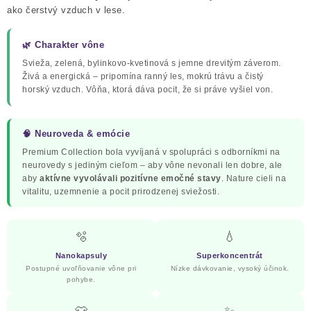
ako čerstvý vzduch v lese.
UPRATOVACIE SLUŽBY
🌿 Charakter vône
ZAREGISTRUJTE SA
Svieža, zelená, bylinkovo-kvetinová s jemne drevitým záverom.
Živá a energická – pripomína ranný les, mokrú trávu a čistý
OBCHODNÉ PODMIENKY
horský vzduch. Vôňa, ktorá dáva pocit, že si práve vyšiel von.
ZNAČKY
🧠 Neuroveda & emócie
Premium Collection bola vyvíjaná v spolupráci s odborníkmi na
Obchodné podmienky
Podmienky ochrany osobných údajov
neurovedy s jediným cieľom – aby vône nevonali len dobre, ale
aby
aktívne vyvolávali pozitívne emočné stavy
. Nature cieli na
vitalitu, uzemnenie a pocit prirodzenej sviežosti.
🫧
💧
Nanokapsuly
Superkoncentrát
Postupné uvoľňovanie vône pri
Nízke dávkovanie, vysoký účinok.
pohybe.