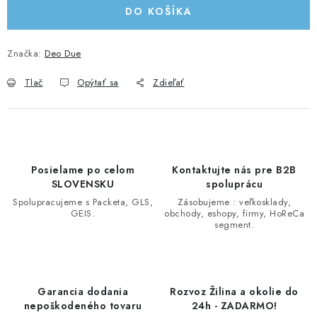
DO KOŠÍKA
Značka:
Deo Due
Tlač
Opýtať sa
Zdieľať
Posielame po celom
Kontaktujte nás pre B2B
SLOVENSKU
spoluprácu
Spolupracujeme s Packeta, GLS,
Zásobujeme : veľkosklady,
GEIS.
obchody, eshopy, firmy, HoReCa
segment.
Garancia dodania
Rozvoz Žilina a okolie do
nepoškodeného tovaru
24h - ZADARMO!