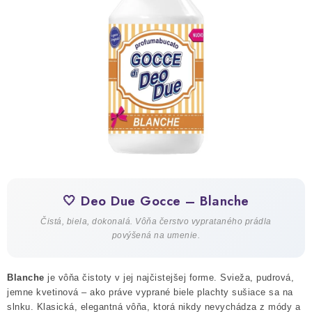
ČISTENIE DOMÁCNOSTI
PAPIEROVÁ HYGIENA A UTIERKY
KOZMETIKA-OSOBNÁ STAROSTLIVOSŤ
ANTIBAKTERIÁLNE A DEZINFEKČNÉ PRODUKTY
DARČEKOVÉ SADY♥️
LED SVIEČKY
🤍 Deo Due Gocce – Blanche
DISTRIBÚCIA - B2B SPOLUPRÁCA
Čistá, biela, dokonalá. Vôňa čerstvo vyprataného prádla
povýšená na umenie.
KONTAKTY
Blanche
je vôňa čistoty v jej najčistejšej forme. Svieža, pudrová,
CENY A SPÔSOBY DOPRAVY
jemne kvetinová – ako práve vyprané biele plachty sušiace sa na
slnku. Klasická, elegantná vôňa, ktorá nikdy nevychádza z módy a