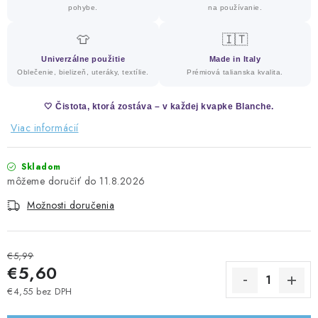
pohybe.
na používanie.
👕
🇮🇹
Univerzálne použitie
Made in Italy
Oblečenie, bielizeň, uteráky, textílie.
Prémiová talianska kvalita.
🤍 Čistota, ktorá zostáva – v každej kvapke Blanche.
Viac informácií
Skladom
11.8.2026
Možnosti doručenia
€5,99
€5,60
€4,55 bez DPH
Jednotková cena: