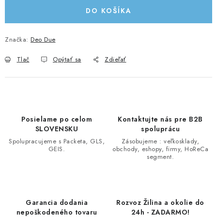
DO KOŠÍKA
Značka:
Deo Due
Tlač
Opýtať sa
Zdieľať
Posielame po celom
Kontaktujte nás pre B2B
SLOVENSKU
spoluprácu
Spolupracujeme s Packeta, GLS,
Zásobujeme : veľkosklady,
GEIS.
obchody, eshopy, firmy, HoReCa
segment.
Garancia dodania
Rozvoz Žilina a okolie do
nepoškodeného tovaru
24h - ZADARMO!