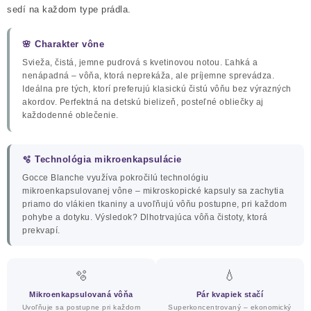
sedí na každom type prádla.
UPRATOVACIE SLUŽBY
🌸 Charakter vône
ZAREGISTRUJTE SA
Svieža, čistá, jemne pudrová s kvetinovou notou. Ľahká a
nenápadná – vôňa, ktorá neprekáža, ale príjemne sprevádza.
OBCHODNÉ PODMIENKY
Ideálna pre tých, ktorí preferujú klasickú čistú vôňu bez výrazných
akordov. Perfektná na detskú bielizeň, posteľné obliečky aj
každodenné oblečenie.
ZNAČKY
🫧 Technológia mikroenkapsulácie
Obchodné podmienky
Podmienky ochrany osobných údajov
Gocce Blanche využíva pokročilú technológiu
mikroenkapsulovanej vône – mikroskopické kapsuly sa zachytia
priamo do vlákien tkaniny a uvoľňujú vôňu postupne, pri každom
pohybe a dotyku. Výsledok? Dlhotrvajúca vôňa čistoty, ktorá
prekvapí.
🫧
💧
Mikroenkapsulovaná vôňa
Pár kvapiek stačí
Uvoľňuje sa postupne pri každom
Superkoncentrovaný – ekonomický