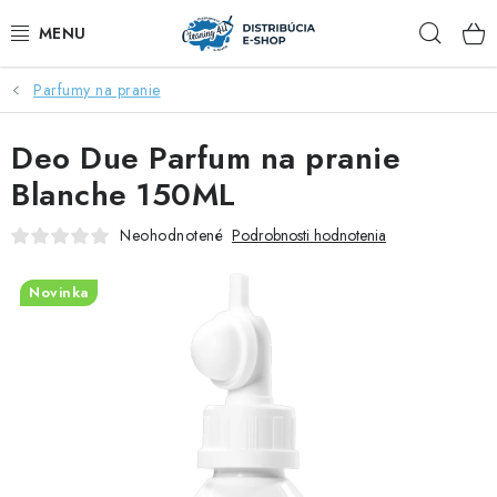
Prejsť
Hľad
na
obsah
Parfumy na pranie
ZĽAVY AŽ DO -40%
Deo Due Parfum na pranie
COCCOLATEVI®️🇮🇹💙
Blanche 150ML
🌷DEO DUE®️🩷🇮🇹
Neohodnotené
Podrobnosti hodnotenia
SAPONE DI TOSCANA®️🇮🇹🌸
Novinka
🧺PRANIE💖
🆕®️ NAŠE NOVINKY
VOŇAVÝ DOMOV